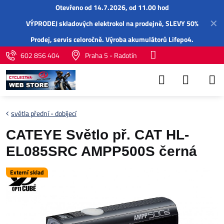
Otevřeno od 14.7.2026, od 11.00 hod
✕
VÝPRODEJ skladových elektrokol na prodejně, SLEVY 50%
Prodej,
servis
celoročně.
Výroba akumulátorů Lifepo4
.
602 856 404
Praha 5 - Radotín
světla přední - dobíjecí
CATEYE Světlo př. CAT HL-
EL085SRC AMPP500S černá
Externí sklad