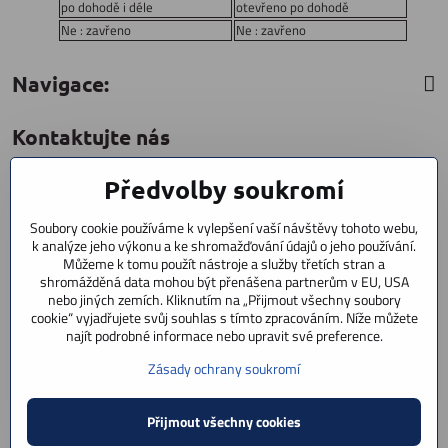
po dohodě i déle
otevřeno po dohodě
Ne : zavřeno
Ne : zavřeno
Navigace:
Kontaktujte nás
Předvolby soukromí
CYCLESTAR s​.r​.o​.
Sídliště 1082
Soubory cookie používáme k vylepšení vaší návštěvy tohoto webu,
Praha 5 Radotín
k analýze jeho výkonu a ke shromažďování údajů o jeho používání.
153 00
Můžeme k tomu použít nástroje a služby třetích stran a
shromážděná data mohou být přenášena partnerům v EU, USA
+420 602 856 404
nebo jiných zemích. Kliknutím na „Přijmout všechny soubory
cookie“ vyjadřujete svůj souhlas s tímto zpracováním. Níže můžete
+420 723 603 807
najít podrobné informace nebo upravit své preference.
servis
Zásady ochrany soukromí
info​@cyclestar​.cz
Přijmout všechny cookies
©
2026
Copyright
Předvolby soukromí
Zásady ochrany soukromí