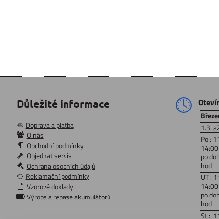
Oteví
Důležité informace
Březen
Doprava a platba
1.3. a
O nás
Po : 1
Obchodní podmínky
14:00
Objednat servis
po do
hod
Ochrana osobních údajů
Reklamační podmínky
UT : 1
14:00
Vzorové doklady
po do
Výroba a repase akumulátorů
hod
St : 1