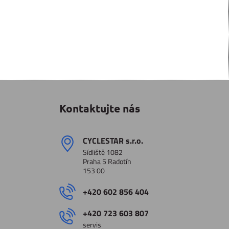
Kontaktujte nás
CYCLESTAR s​.r​.o​.
Sídliště 1082
Praha 5 Radotín
153 00
+420 602 856 404
+420 723 603 807
servis