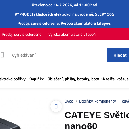
Otevřeno od 14.7.2026, od 11.00 hod
VÝPRODEJ skladových elektrokol na prodejně, SLEVY 50%
Prodej,
servis
celoročně.
Výroba akumulátorů Lifepo4
.
Prodej, servis celoročně
Výroba akumulátorů Lifepo4
Hledat
lektrokoloběžky
Doplňky
Oblečení, přilby, batohy, boty
Nosiče, koše, 
Úvod
Doplňky, komponenty
osvě
CATEYE Světl
nano60