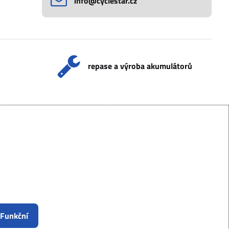
info​@cyclestar​.cz
repase a výroba akumulátorů
 Funkční