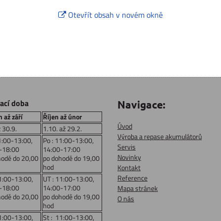
Otevřít obsah v novém okně
rací doba
Navigace:
 až září
Říjen až únor
Úvod
ž 30.9.
1.10. až 29.2.
Výroba a repase akumulátorů
1:00-13:00,
Po : 11:00-13:00,
Servis
-18:00
14:00-17:00
Novinky
hodě do 20,00
po dohodě do 19,00
hod
Kontakt
Reference
1:00-13:00,
UT : 11:00-13:00,
-18:00
14:00-17:00
Mapa stránek
hodě do 20,00
po dohodě do 19,00
O nás
hod
1:00-13:00,
St : 11:00-13:00,