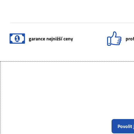
garance nejnižší ceny
prof
Povolit