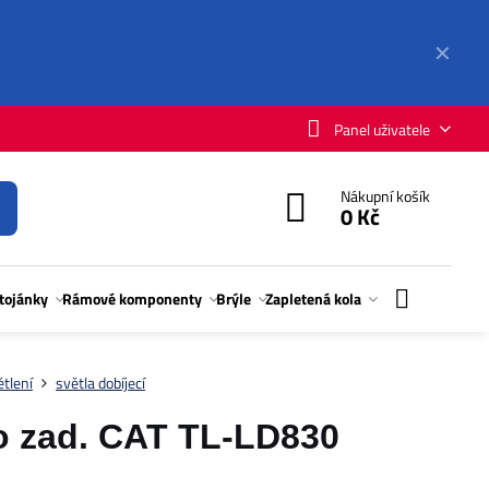
✕
Panel uživatele
Nákupní košík
0 Kč
stojánky
Rámové komponenty
Brýle
Zapletená kola
tlení
světla dobíjecí
o zad. CAT TL-LD830