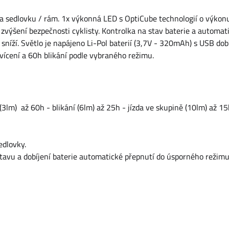
a sedlovku / rám. 1x výkonná LED s OptiCube technologií o výkon
o zvýšení bezpečnosti cyklisty. Kontrolka na stav baterie a automat
sníží. Světlo je napájeno Li-Pol baterií (3,7V - 320mAh) s USB dob
 svícení a 60h blikání podle vybraného režimu.
 (3lm) až 60h - blikání (6lm) až 25h - jízda ve skupině (10lm) až 15
dlovky.
stavu a dobíjení baterie automatické přepnutí do úsporného režimu