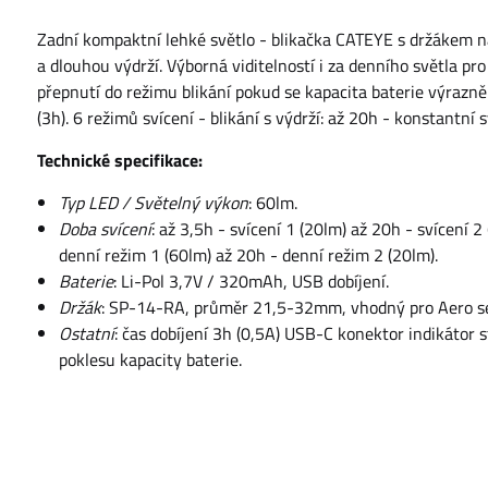
Zadní kompaktní lehké světlo - blikačka CATEYE s držákem n
a dlouhou výdrží. Výborná viditelností i za denního světla pr
přepnutí do režimu blikání pokud se kapacita baterie výrazně 
(3h). 6 režimů svícení - blikání s výdrží: až 20h - konstantní
Technické specifikace:
Typ LED / Světelný výkon
: 60lm.
Doba svícení
: až 3,5h - svícení 1 (20lm) až 20h - svícení 2
denní režim 1 (60lm) až 20h - denní režim 2 (20lm).
Baterie
: Li-Pol 3,7V / 320mAh, USB dobíjení.
Držák
: SP-14-RA, průměr 21,5-32mm, vhodný pro Aero se
Ostatní
: čas dobíjení 3h (0,5A) USB-C konektor indikátor 
poklesu kapacity baterie.