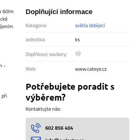
u 60lm
Doplňující informace
ické
Kategorie:
světla dobíjecí
íjením
Jednotka:
ks
Doplňkový soubory:
h -
Web:
www.cateye.cz
Potřebujete poradit s
výběrem?
 při
Kontaktujte nás:
602 856 404