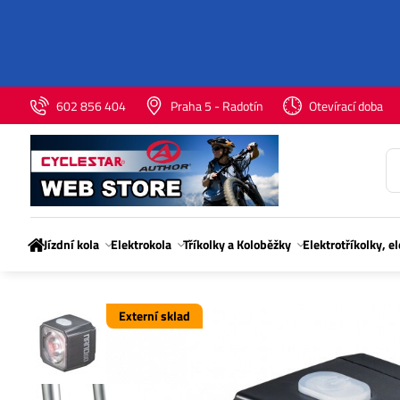
602 856 404
Praha 5 - Radotín
Otevírací doba
Jízdní kola
Elektrokola
Tříkolky a Koloběžky
Elektrotříkolky, e
Externí sklad