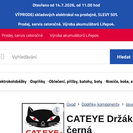
Otevřeno od 14.7.2026, od 11.00 hod
VÝPRODEJ skladových elektrokol na prodejně, SLEVY 50%
Prodej,
servis
celoročně.
Výroba akumulátorů Lifepo4
.
Prodej, servis celoročně
Výroba akumulátorů Lifepo4
Hledat
lektrokoloběžky
Doplňky
Oblečení, přilby, batohy, boty
Nosiče, koše, 
Úvod
Doplňky, komponenty
osvě
CATEYE Držák
černá