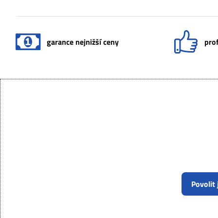
garance nejnižší ceny
prof
Povolit