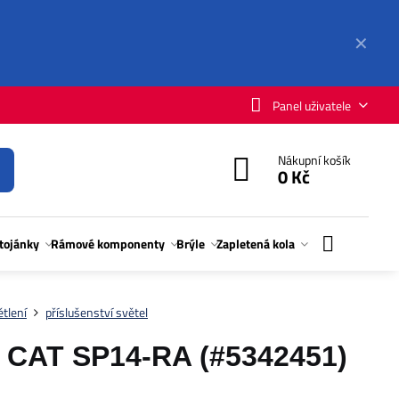
✕
Panel uživatele
Nákupní košík
0 Kč
stojánky
Rámové komponenty
Brýle
Zapletená kola
tlení
příslušenství světel
 CAT SP14-RA (#5342451)