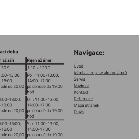
rací doba
Navigace:
 až září
Říjen až únor
Úvod
ž 30.9.
1.10. až 29.2.
Výroba a repase akumulátorů
1:00-13:00,
Po : 11:00-13:00,
Servis
-18:00
14:00-17:00
Novinky
hodě do 20,00
po dohodě do 19,00
hod
Kontakt
Reference
1:00-13:00,
UT : 11:00-13:00,
-18:00
14:00-17:00
Mapa stránek
hodě do 20,00
po dohodě do 19,00
O nás
hod
1:00-13:00,
St : 11:00-13:00,
-18:00
14:00-17:00
hodě do 20,00
po dohodě do 19,00