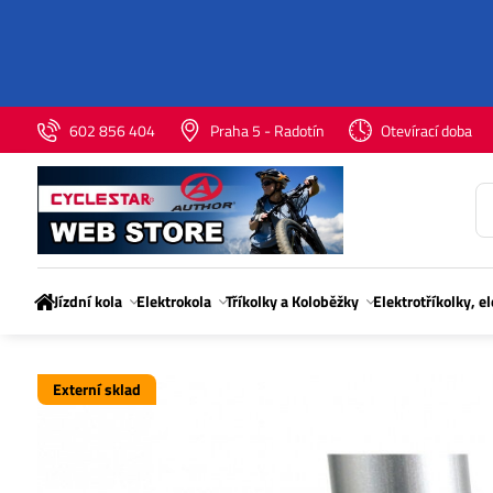
602 856 404
Praha 5 - Radotín
Otevírací doba
Jízdní kola
Elektrokola
Tříkolky a Koloběžky
Elektrotříkolky, e
Externí sklad