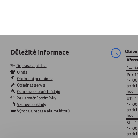
Oteví
Důležité informace
Březen
Doprava a platba
1.3. a
O nás
Po : 1
Obchodní podmínky
14:00
Objednat servis
po do
hod
Ochrana osobních údajů
Reklamační podmínky
UT : 1
14:00
Vzorové doklady
po do
Výroba a repase akumulátorů
hod
St : 1
14:00
po do