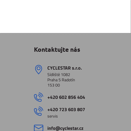
Kontaktujte nás
CYCLESTAR s​.r​.o​.
Sídliště 1082
Praha 5 Radotín
153 00
+420 602 856 404
+420 723 603 807
servis
info​@cyclestar​.cz