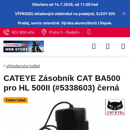
Otevřeno od 14.7.2026, od 11.00 hod
✕
VÝPRODEJ skladových elektrokol na prodejně, SLEVY 50%
Prodej,
servis
celoročně.
Výroba akumulátorů Lifepo4
.
602 856 404
Praha 5 - Radotín
příslušenství světel
CATEYE Zásobník CAT BA500
pro HL 500II (#5338603) černá
Externí sklad