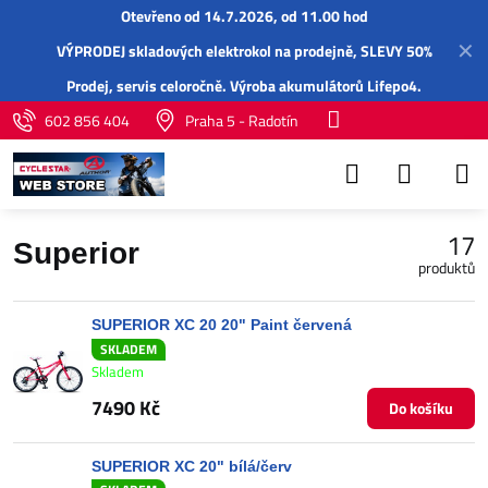
Otevřeno od 14.7.2026, od 11.00 hod
✕
VÝPRODEJ skladových elektrokol na prodejně, SLEVY 50%
Prodej,
servis
celoročně.
Výroba akumulátorů Lifepo4
.
602 856 404
Praha 5 - Radotín
17
Superior
produktů
SUPERIOR XC 20 20" Paint červená
SKLADEM
Skladem
7490 Kč
Do košíku
SUPERIOR XC 20" bílá/červ