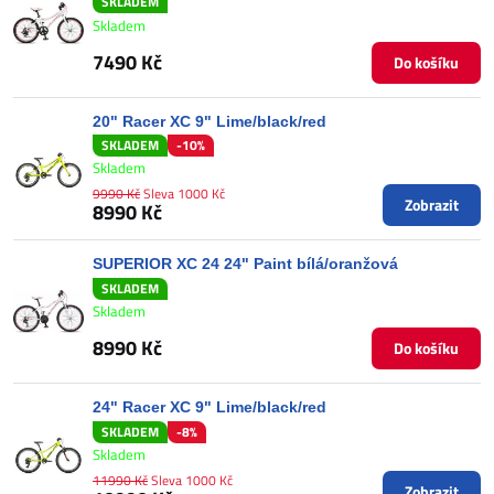
SKLADEM
Skladem
7490 Kč
Do košíku
20" Racer XC 9" Lime/black/red
SKLADEM
-10%
Skladem
9990 Kč
Sleva 1000 Kč
Zobrazit
8990 Kč
SUPERIOR XC 24 24" Paint bílá/oranžová
SKLADEM
Skladem
8990 Kč
Do košíku
24" Racer XC 9" Lime/black/red
SKLADEM
-8%
Skladem
11990 Kč
Sleva 1000 Kč
Zobrazit