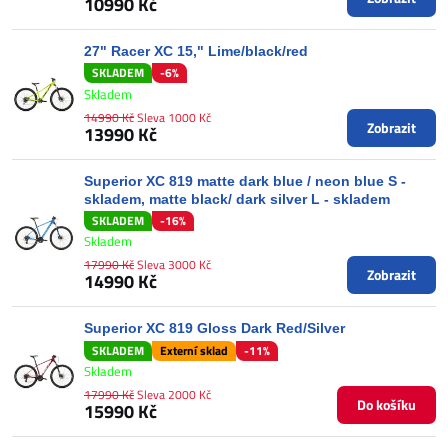
10990 Kč
27" Racer XC 15," Lime/black/red
SKLADEM
-6%
Skladem
14990 Kč
Sleva 1000 Kč
Zobrazit
13990 Kč
Superior XC 819 matte dark blue / neon blue S -
skladem, matte black/ dark silver L - skladem
SKLADEM
-16%
Skladem
17990 Kč
Sleva 3000 Kč
Zobrazit
14990 Kč
Superior XC 819 Gloss Dark Red/Silver
SKLADEM
Externí sklad
-11%
Skladem
17990 Kč
Sleva 2000 Kč
Do košíku
15990 Kč