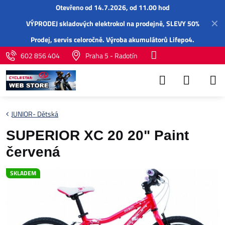
Otevřeno od 14.7.2026, od 11.00 hod
✕
VÝPRODEJ skladových elektrokol na prodejně, SLEVY 50%
Prodej,
servis
celoročně.
Výroba akumulátorů Lifepo4
.
602 856 404
Praha 5 - Radotín
JUNIOR- Dětská
SUPERIOR XC 20 20" Paint
červená
SKLADEM