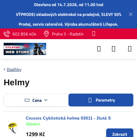
Otevřeno od 14.7.2026, od 11.00 hod
✕
VÝPRODEJ skladových elektrokol na prodejně, SLEVY 50%
Prodej,
servis
celoročně.
Výroba akumulátorů Lifepo4
.
602 856 404
Praha 5 - Radotín
Doplňky
Helmy
Parametry
Cena
Crussis Cyklistická helma 03011 - žlutá S
Skladem
1299 Kč
Zobrazit