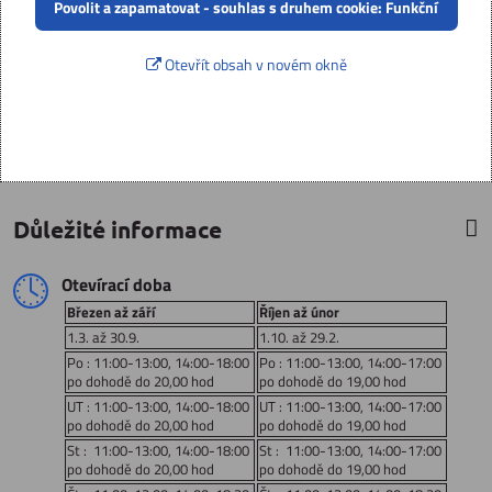
Povolit a zapamatovat - souhlas s druhem cookie: Funkční
Otevřít obsah v novém okně
Důležité informace
Otevírací doba
Březen až září
Říjen až únor
1.3. až 30.9.
1.10. až 29.2.
Po : 11:00-13:00, 14:00-18:00
Po : 11:00-13:00, 14:00-17:00
po dohodě do 20,00 hod
po dohodě do 19,00 hod
UT : 11:00-13:00, 14:00-18:00
UT : 11:00-13:00, 14:00-17:00
po dohodě do 20,00 hod
po dohodě do 19,00 hod
St : 11:00-13:00, 14:00-18:00
St : 11:00-13:00, 14:00-17:00
po dohodě do 20,00 hod
po dohodě do 19,00 hod