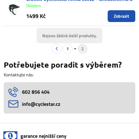
Skladem
1499 Kč
Zobrazit
Nejsou žádné další produkty.
1
2
Potřebujete poradit s výběrem?
Kontaktujte nás:
602 856 404
info​@cyclestar​.cz
garance nejnižší ceny