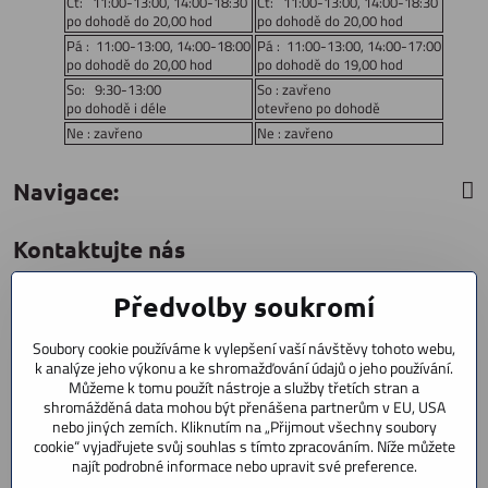
Čt: 11:00-13:00, 14:00-18:30
Čt: 11:00-13:00, 14:00-18:30
po dohodě do 20,00 hod
po dohodě do 20,00 hod
Pá : 11:00-13:00, 14:00-18:00
Pá : 11:00-13:00, 14:00-17:00
po dohodě do 20,00 hod
po dohodě do 19,00 hod
So: 9:30-13:00
So : zavřeno
po dohodě i déle
otevřeno po dohodě
Ne : zavřeno
Ne : zavřeno
Navigace:
Kontaktujte nás
Předvolby soukromí
CYCLESTAR s​.r​.o​.
Sídliště 1082
Soubory cookie používáme k vylepšení vaší návštěvy tohoto webu,
Praha 5 Radotín
k analýze jeho výkonu a ke shromažďování údajů o jeho používání.
153 00
Můžeme k tomu použít nástroje a služby třetích stran a
+420 602 856 404
shromážděná data mohou být přenášena partnerům v EU, USA
nebo jiných zemích. Kliknutím na „Přijmout všechny soubory
cookie“ vyjadřujete svůj souhlas s tímto zpracováním. Níže můžete
+420 723 603 807
najít podrobné informace nebo upravit své preference.
servis