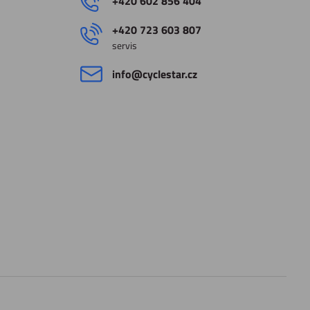
+420 602 856 404
+420 723 603 807
servis
info​@cyclestar​.cz