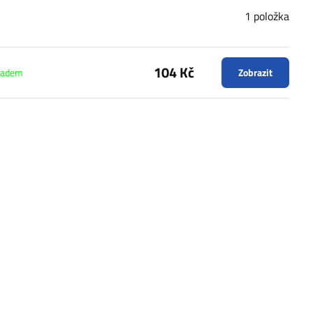
1
položka
104 Kč
ladem
Zobrazit