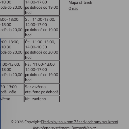
-18:00
14:00-17:00
Mapa stránek
hodě do 20,00
po dohodě do 19,00
O nás
hod
1:00-13:00,
St : 11:00-13:00,
-18:00
14:00-17:00
hodě do 20,00
po dohodě do 19,00
hod
1:00-13:00,
Čt: 11:00-13:00,
-18:30
14:00-18:30
hodě do 20,00
po dohodě do 20,00
hod
11:00-13:00,
Pá : 11:00-13:00,
-18:00
14:00-17:00
hodě do 20,00
po dohodě do 19,00
hod
:30-13:00
So : zavřeno
odě i déle
otevřeno po dohodě
avřeno
Ne : zavřeno
©
2026
Copyright
Předvolby soukromí
Zásady ochrany soukromí
Vytvořeno systémem:
ByznysWeb.cz