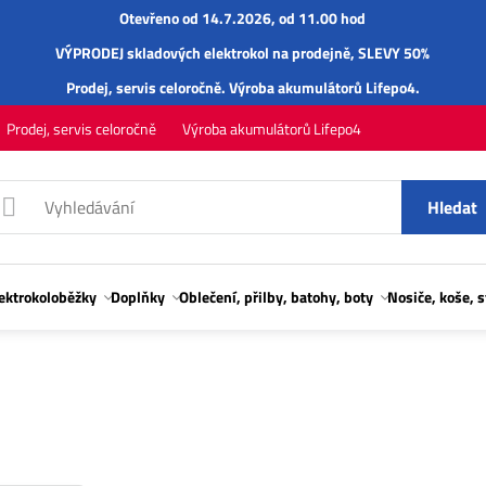
Otevřeno od 14.7.2026, od 11.00 hod
VÝPRODEJ skladových elektrokol na prodejně, SLEVY 50%
Prodej,
servis
celoročně.
Výroba akumulátorů Lifepo4
.
Prodej, servis celoročně
Výroba akumulátorů Lifepo4
Hledat
lektrokoloběžky
Doplňky
Oblečení, přilby, batohy, boty
Nosiče, koše, 