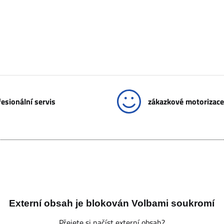
esionální servis
zákazkové motorizace
Externí obsah je blokován Volbami soukromí
Přejete si načíst externí obsah?