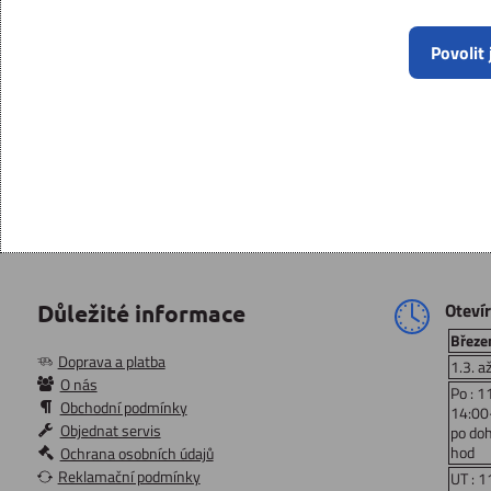
Povolit
Oteví
Důležité informace
Březen
Doprava a platba
1.3. a
O nás
Po : 1
Obchodní podmínky
14:00
Objednat servis
po do
hod
Ochrana osobních údajů
Reklamační podmínky
UT : 1