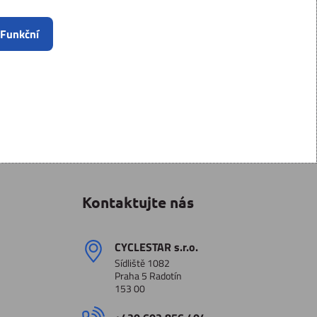
 Funkční
Kontaktujte nás
CYCLESTAR s​.r​.o​.
Sídliště 1082
Praha 5 Radotín
153 00