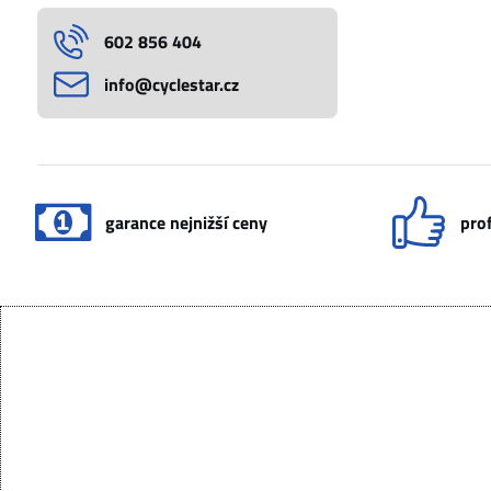
602 856 404
info​@cyclestar​.cz
garance nejnižší ceny
prof