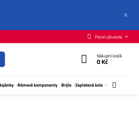
✕
Panel uživatele
Nákupní košík
0 Kč
stojánky
Rámové komponenty
Brýle
Zapletená kola