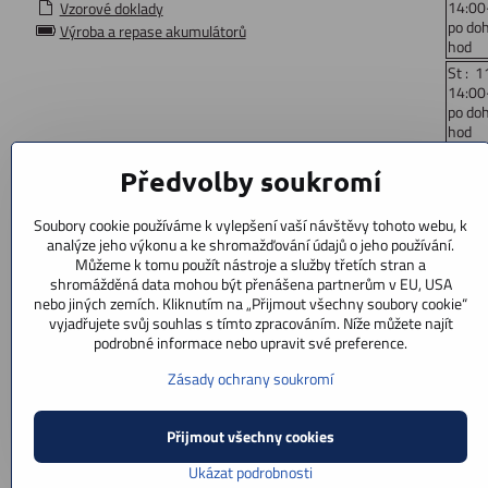
14:00
Vzorové doklady
po do
Výroba a repase akumulátorů
hod
St : 1
14:00
po do
hod
Čt: 1
Předvolby soukromí
14:00
po do
hod
Soubory cookie používáme k vylepšení vaší návštěvy tohoto webu, k
Pá : 
analýze jeho výkonu a ke shromažďování údajů o jeho používání.
14:00
Můžeme k tomu použít nástroje a služby třetích stran a
po do
shromážděná data mohou být přenášena partnerům v EU, USA
hod
nebo jiných zemích. Kliknutím na „Přijmout všechny soubory cookie“
vyjadřujete svůj souhlas s tímto zpracováním. Níže můžete najít
So: 9
podrobné informace nebo upravit své preference.
po doh
Ne : z
Zásady ochrany soukromí
Přijmout všechny cookies
Ukázat podrobnosti