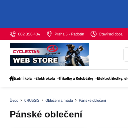
602 856 404
Praha 5 - Radotín
Otevírací doba
Jízdní kola
Elektrokola
Tříkolky a Koloběžky
Elektrotříkolky, e
Úvod
CRUSSIS
Oblečení a móda
Pánské oblečení
Pánské oblečení