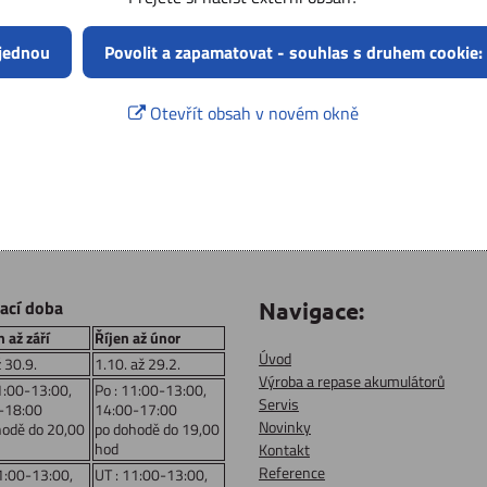
 jednou
Povolit a zapamatovat - souhlas s druhem cookie:
Otevřít obsah v novém okně
rací doba
Navigace:
 až září
Říjen až únor
Úvod
ž 30.9.
1.10. až 29.2.
Výroba a repase akumulátorů
1:00-13:00,
Po : 11:00-13:00,
Servis
-18:00
14:00-17:00
Novinky
hodě do 20,00
po dohodě do 19,00
hod
Kontakt
Reference
1:00-13:00,
UT : 11:00-13:00,