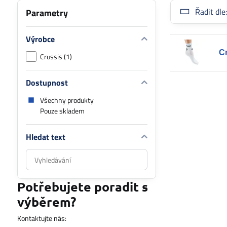
Řadit dle
Parametry
Výrobce
Cr
Crussis (1)
Dostupnost
Všechny produkty
Pouze skladem
Hledat text
Prohledat
výsledky
filtru
Potřebujete poradit s
fulltextem
výběrem?
Kontaktujte nás: