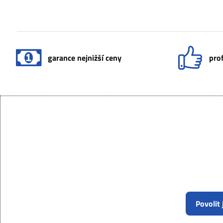
garance nejnižší ceny
prof
Povolit