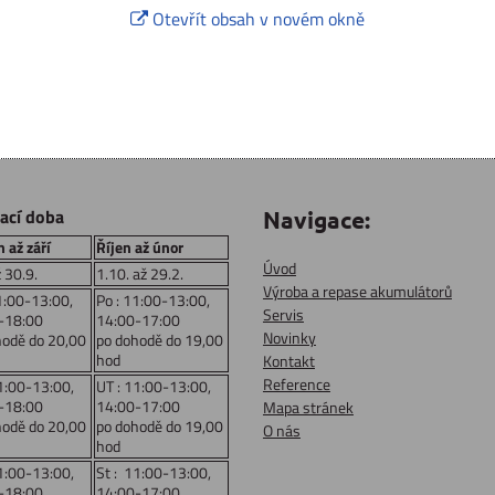
Otevřít obsah v novém okně
rací doba
Navigace:
 až září
Říjen až únor
Úvod
ž 30.9.
1.10. až 29.2.
Výroba a repase akumulátorů
1:00-13:00,
Po : 11:00-13:00,
Servis
-18:00
14:00-17:00
Novinky
hodě do 20,00
po dohodě do 19,00
hod
Kontakt
Reference
1:00-13:00,
UT : 11:00-13:00,
-18:00
14:00-17:00
Mapa stránek
hodě do 20,00
po dohodě do 19,00
O nás
hod
1:00-13:00,
St : 11:00-13:00,
-18:00
14:00-17:00