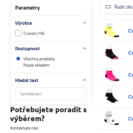
Řadit dle
Parametry
Výrobce
C
Crussis (16)
Dostupnost
C
Všechny produkty
Pouze skladem
C
Hledat text
Prohledat
výsledky
C
filtru
Potřebujete poradit s
fulltextem
výběrem?
C
Kontaktujte nás: