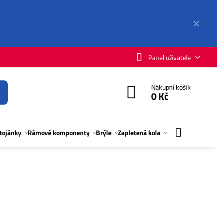
✕
Panel uživatele
Nákupní košík
0 Kč
stojánky
Rámové komponenty
Brýle
Zapletená kola