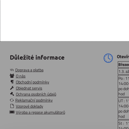
Oteví
Důležité informace
Březen
Doprava a platba
1.3. a
O nás
Po : 1
Obchodní podmínky
14:00
Objednat servis
po do
hod
Ochrana osobních údajů
Reklamační podmínky
UT : 1
14:00
Vzorové doklady
po do
Výroba a repase akumulátorů
hod
St : 1
14:00