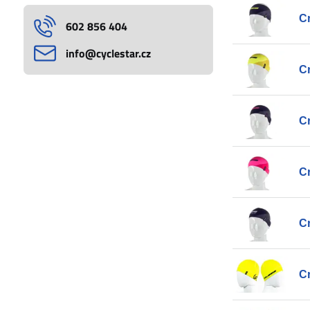
Cr
602 856 404
info​@cyclestar​.cz
Cr
C
C
Cr
Cr