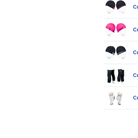
C
C
C
C
Cr