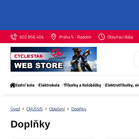
602 856 404
Praha 5 - Radotín
Otevírací doba
Jízdní kola
Elektrokola
Tříkolky a Koloběžky
Elektrotříkolky, e
Úvod
CRUSSIS
Oblečení
Doplňky
Doplňky