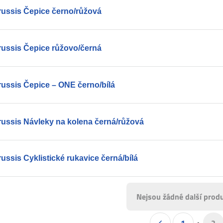
russis Čepice černo/růžová
russis Čepice růžovo/černá
russis Čepice – ONE černo/bílá
russis Návleky na kolena černá/růžová
ussis Cyklistické rukavice černá/bílá
Nejsou žádné další produ