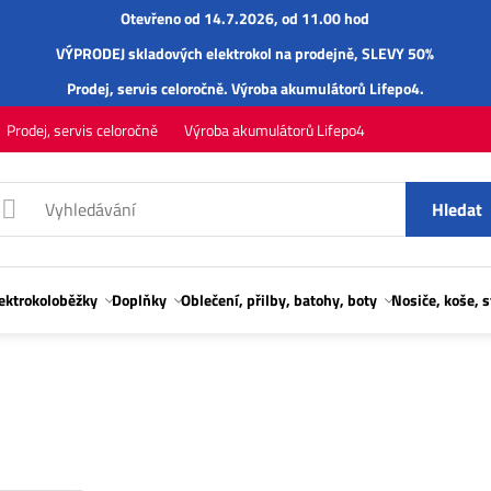
Otevřeno od 14.7.2026, od 11.00 hod
VÝPRODEJ skladových elektrokol na prodejně, SLEVY 50%
Prodej,
servis
celoročně.
Výroba akumulátorů Lifepo4
.
Prodej, servis celoročně
Výroba akumulátorů Lifepo4
Hledat
lektrokoloběžky
Doplňky
Oblečení, přilby, batohy, boty
Nosiče, koše, 