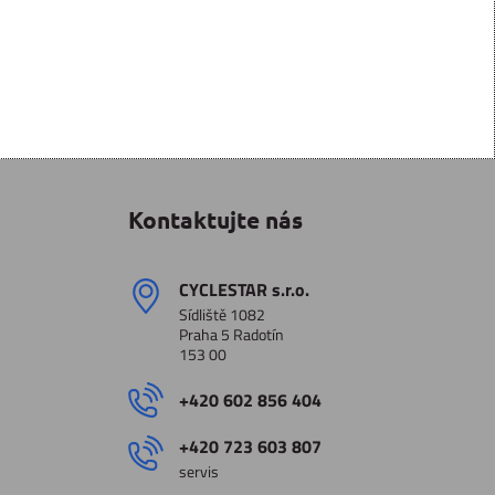
Kontaktujte nás
CYCLESTAR s​.r​.o​.
Sídliště 1082
Praha 5 Radotín
153 00
+420 602 856 404
+420 723 603 807
servis