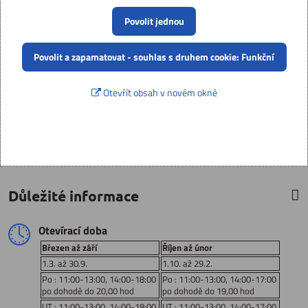
Povolit jednou
Povolit a zapamatovat - souhlas s druhem cookie: Funkční
Otevřít obsah v novém okně
Důležité informace
Otevírací doba
Březen až září
Říjen až únor
1.3. až 30.9.
1.10. až 29.2.
Po : 11:00-13:00, 14:00-18:00
Po : 11:00-13:00, 14:00-17:00
po dohodě do 20,00 hod
po dohodě do 19,00 hod
UT : 11:00-13:00, 14:00-18:00
UT : 11:00-13:00, 14:00-17:00