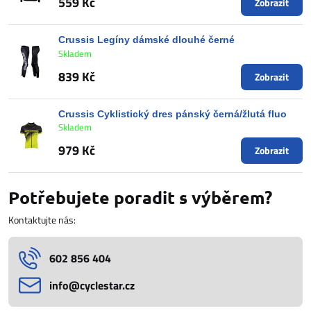
559 Kč
Zobrazit
Crussis Legíny dámské dlouhé černé
Skladem
839 Kč
Zobrazit
Crussis Cyklistický dres pánský černá/žlutá fluo
Skladem
979 Kč
Zobrazit
Potřebujete poradit s výběrem?
Kontaktujte nás:
602 856 404
info​@cyclestar​.cz