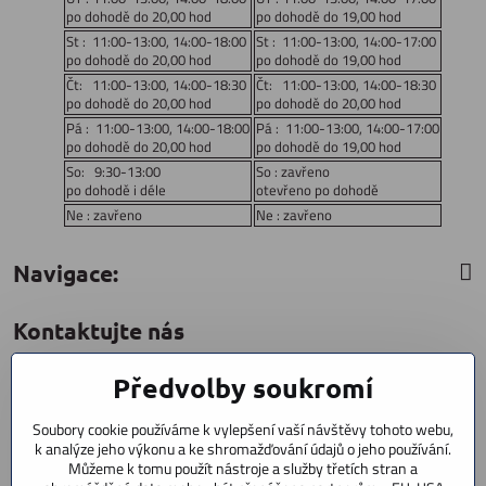
po dohodě do 20,00 hod
po dohodě do 19,00 hod
St : 11:00-13:00, 14:00-18:00
St : 11:00-13:00, 14:00-17:00
po dohodě do 20,00 hod
po dohodě do 19,00 hod
Čt: 11:00-13:00, 14:00-18:30
Čt: 11:00-13:00, 14:00-18:30
po dohodě do 20,00 hod
po dohodě do 20,00 hod
Pá : 11:00-13:00, 14:00-18:00
Pá : 11:00-13:00, 14:00-17:00
po dohodě do 20,00 hod
po dohodě do 19,00 hod
So: 9:30-13:00
So : zavřeno
po dohodě i déle
otevřeno po dohodě
Ne : zavřeno
Ne : zavřeno
Navigace:
Kontaktujte nás
Předvolby soukromí
CYCLESTAR s​.r​.o​.
Sídliště 1082
Soubory cookie používáme k vylepšení vaší návštěvy tohoto webu,
Praha 5 Radotín
k analýze jeho výkonu a ke shromažďování údajů o jeho používání.
153 00
Můžeme k tomu použít nástroje a služby třetích stran a