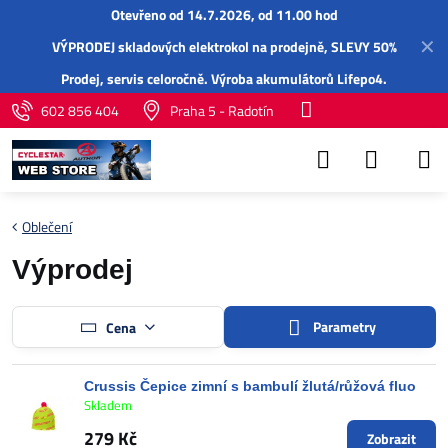
Otevřeno od 14.7.2026, od 11.00 hod
✕
VÝPRODEJ skladových elektrokol na prodejně, SLEVY 50%
Prodej,
servis
celoročně.
Výroba akumulátorů Lifepo4
.
602 856 404
Praha 5 - Radotín
Oblečení
Výprodej
Parametry
Cena
Crussis Čepice zimní s bambulí žlutá/růžová fluo
Skladem
279 Kč
Zobrazit