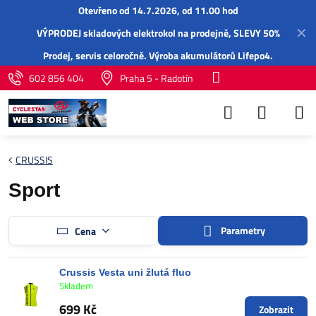
Otevřeno od 14.7.2026, od 11.00 hod
✕
VÝPRODEJ skladových elektrokol na prodejně, SLEVY 50%
Prodej,
servis
celoročně.
Výroba akumulátorů Lifepo4
.
602 856 404
Praha 5 - Radotín
CRUSSIS
Sport
Parametry
Cena
Crussis Vesta uni žlutá fluo
Skladem
699 Kč
Zobrazit