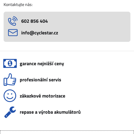
Kontaktujte nás:
602 856 404
info​@cyclestar​.cz
garance nejnižší ceny
profesionální servis
zákazkové motorizace
repase a výroba akumulátorů