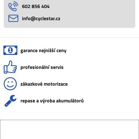
602 856 404
info​@cyclestar​.cz
garance nejnižší ceny
profesionální servis
zákazkové motorizace
repase a výroba akumulátorů