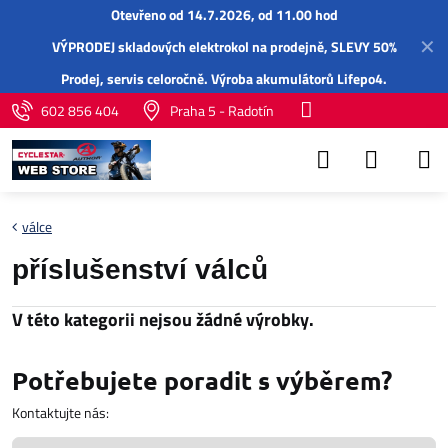
Otevřeno od 14.7.2026, od 11.00 hod
✕
VÝPRODEJ skladových elektrokol na prodejně, SLEVY 50%
Prodej,
servis
celoročně.
Výroba akumulátorů Lifepo4
.
602 856 404
Praha 5 - Radotín
válce
příslušenství válců
Potřebujete poradit s výběrem?
Kontaktujte nás: