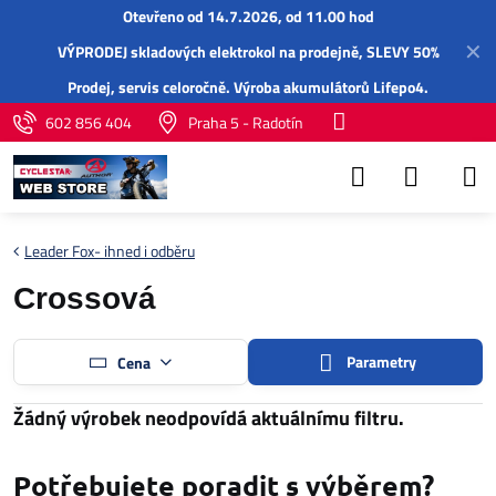
Otevřeno od 14.7.2026, od 11.00 hod
✕
VÝPRODEJ skladových elektrokol na prodejně, SLEVY 50%
Prodej,
servis
celoročně.
Výroba akumulátorů Lifepo4
.
602 856 404
Praha 5 - Radotín
Leader Fox- ihned i odběru
Crossová
Parametry
Cena
Potřebujete poradit s výběrem?