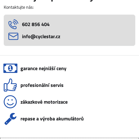
Kontaktujte nás:
602 856 404
info​@cyclestar​.cz
garance nejnižší ceny
profesionální servis
zákazkové motorizace
repase a výroba akumulátorů