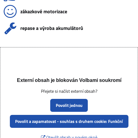
zákazkové motorizace
repase a výroba akumulátorů
Externí obsah je blokován Volbami soukromí
Přejete si načíst externí obsah?
Povolit jednou
Povolit a zapamatovat - souhlas s druhem cookie: Funkční
Otevřít obsah v novém okně