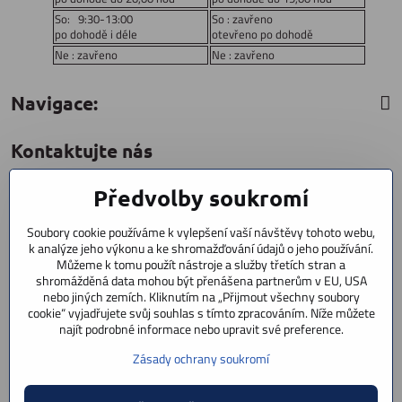
So: 9:30-13:00
So : zavřeno
po dohodě i déle
otevřeno po dohodě
Ne : zavřeno
Ne : zavřeno
Navigace:
Kontaktujte nás
Předvolby soukromí
CYCLESTAR s​.r​.o​.
Sídliště 1082
Soubory cookie používáme k vylepšení vaší návštěvy tohoto webu,
Praha 5 Radotín
k analýze jeho výkonu a ke shromažďování údajů o jeho používání.
153 00
Můžeme k tomu použít nástroje a služby třetích stran a
shromážděná data mohou být přenášena partnerům v EU, USA
+420 602 856 404
nebo jiných zemích. Kliknutím na „Přijmout všechny soubory
cookie“ vyjadřujete svůj souhlas s tímto zpracováním. Níže můžete
+420 723 603 807
najít podrobné informace nebo upravit své preference.
servis
Zásady ochrany soukromí
info​@cyclestar​.cz