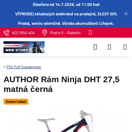
Otevřeno od 14.7.2026, od 11.00 hod
✕
VÝPRODEJ skladových elektrokol na prodejně, SLEVY 50%
Prodej,
servis
celoročně.
Výroba akumulátorů Lifepo4
.
602 856 404
Praha 5 - Radotín
FSX Full Suspension
AUTHOR Rám Ninja DHT 27,5
matná černá
Externí sklad