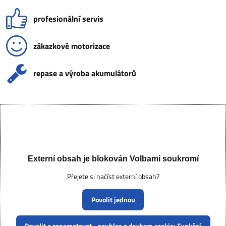
profesionální servis
zákazkové motorizace
repase a výroba akumulátorů
Externí obsah je blokován Volbami soukromí
Přejete si načíst externí obsah?
Povolit jednou
Povolit a zapamatovat - souhlas s druhem cookie: Funkční