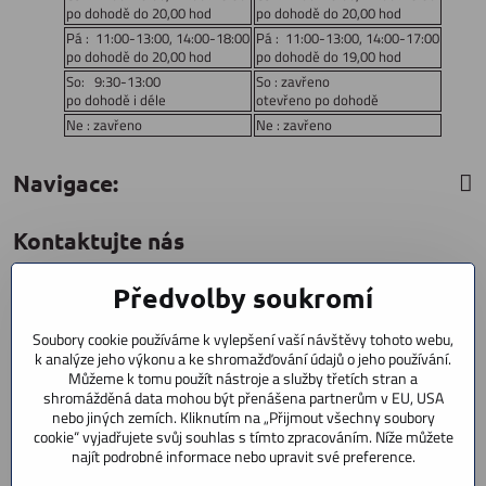
po dohodě do 20,00 hod
po dohodě do 20,00 hod
Pá : 11:00-13:00, 14:00-18:00
Pá : 11:00-13:00, 14:00-17:00
po dohodě do 20,00 hod
po dohodě do 19,00 hod
So: 9:30-13:00
So : zavřeno
po dohodě i déle
otevřeno po dohodě
Ne : zavřeno
Ne : zavřeno
Navigace:
Kontaktujte nás
Předvolby soukromí
CYCLESTAR s​.r​.o​.
Sídliště 1082
Soubory cookie používáme k vylepšení vaší návštěvy tohoto webu,
Praha 5 Radotín
k analýze jeho výkonu a ke shromažďování údajů o jeho používání.
153 00
Můžeme k tomu použít nástroje a služby třetích stran a
shromážděná data mohou být přenášena partnerům v EU, USA
+420 602 856 404
nebo jiných zemích. Kliknutím na „Přijmout všechny soubory
cookie“ vyjadřujete svůj souhlas s tímto zpracováním. Níže můžete
+420 723 603 807
najít podrobné informace nebo upravit své preference.
servis