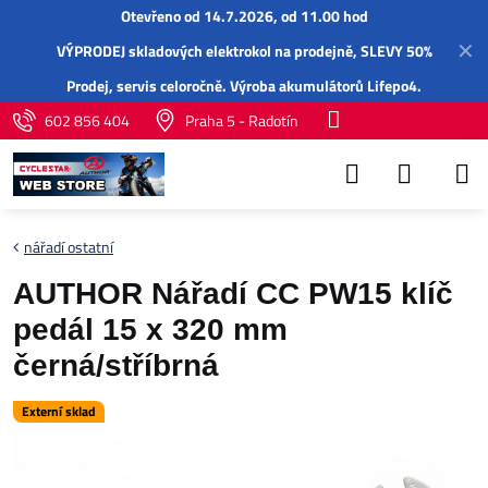
Otevřeno od 14.7.2026, od 11.00 hod
✕
VÝPRODEJ skladových elektrokol na prodejně, SLEVY 50%
Prodej,
servis
celoročně.
Výroba akumulátorů Lifepo4
.
602 856 404
Praha 5 - Radotín
nářadí ostatní
AUTHOR Nářadí CC PW15 klíč
pedál 15 x 320 mm
černá/stříbrná
Externí sklad