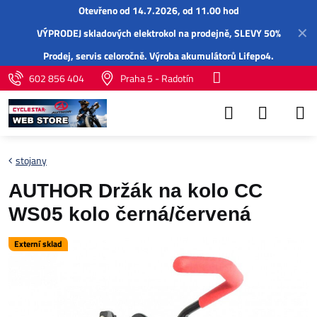
Otevřeno od 14.7.2026, od 11.00 hod
✕
VÝPRODEJ skladových elektrokol na prodejně, SLEVY 50%
Prodej,
servis
celoročně.
Výroba akumulátorů Lifepo4
.
602 856 404
Praha 5 - Radotín
stojany
AUTHOR Držák na kolo CC
WS05 kolo černá/červená
Externí sklad