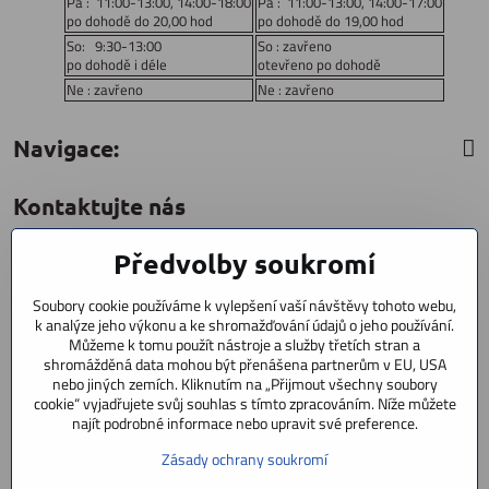
Pá : 11:00-13:00, 14:00-18:00
Pá : 11:00-13:00, 14:00-17:00
po dohodě do 20,00 hod
po dohodě do 19,00 hod
So: 9:30-13:00
So : zavřeno
po dohodě i déle
otevřeno po dohodě
Ne : zavřeno
Ne : zavřeno
Navigace:
Kontaktujte nás
Předvolby soukromí
CYCLESTAR s​.r​.o​.
Sídliště 1082
Soubory cookie používáme k vylepšení vaší návštěvy tohoto webu,
Praha 5 Radotín
k analýze jeho výkonu a ke shromažďování údajů o jeho používání.
153 00
Můžeme k tomu použít nástroje a služby třetích stran a
shromážděná data mohou být přenášena partnerům v EU, USA
+420 602 856 404
nebo jiných zemích. Kliknutím na „Přijmout všechny soubory
cookie“ vyjadřujete svůj souhlas s tímto zpracováním. Níže můžete
+420 723 603 807
najít podrobné informace nebo upravit své preference.
servis
Zásady ochrany soukromí
info​@cyclestar​.cz