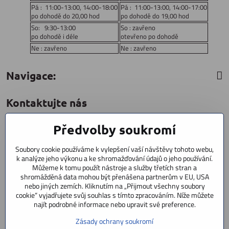
Pá : 11:00-13:00, 14:00-18:00
Pá : 11:00-13:00, 14:00-17:00
po dohodě do 20,00 hod
po dohodě do 19,00 hod
So: 9:30-13:00
So : zavřeno
po dohodě i déle
otevřeno po dohodě
Ne : zavřeno
Ne : zavřeno
Navigace:
Kontaktujte nás
Předvolby soukromí
CYCLESTAR s​.r​.o​.
Sídliště 1082
Soubory cookie používáme k vylepšení vaší návštěvy tohoto webu,
Praha 5 Radotín
k analýze jeho výkonu a ke shromažďování údajů o jeho používání.
153 00
Můžeme k tomu použít nástroje a služby třetích stran a
shromážděná data mohou být přenášena partnerům v EU, USA
+420 602 856 404
nebo jiných zemích. Kliknutím na „Přijmout všechny soubory
cookie“ vyjadřujete svůj souhlas s tímto zpracováním. Níže můžete
+420 723 603 807
najít podrobné informace nebo upravit své preference.
servis
Zásady ochrany soukromí
info​@cyclestar​.cz