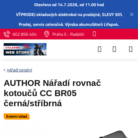
Otevřeno od 14.7.2026, od 11.00 hod
✕
VÝPRODEJ skladových elektrokol na prodejně, SLEVY 50%
Prodej,
servis
celoročně.
Výroba akumulátorů Lifepo4
.
602 856 404
Praha 5 - Radotín
nářadí ostatní
AUTHOR Nářadí rovnač
kotoučů CC BR05
černá/stříbrná
Externí sklad