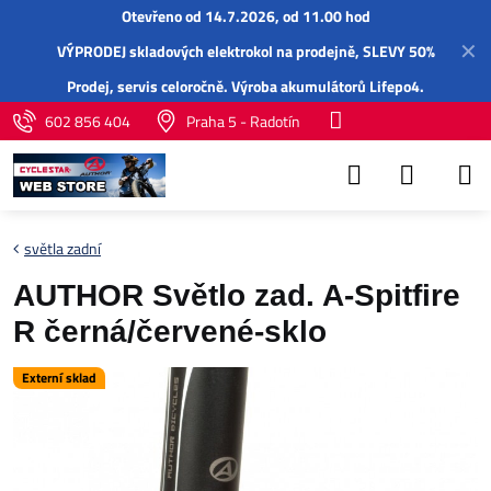
Otevřeno od 14.7.2026, od 11.00 hod
✕
VÝPRODEJ skladových elektrokol na prodejně, SLEVY 50%
Prodej,
servis
celoročně.
Výroba akumulátorů Lifepo4
.
602 856 404
Praha 5 - Radotín
světla zadní
AUTHOR Světlo zad. A-Spitfire
R černá/červené-sklo
Externí sklad