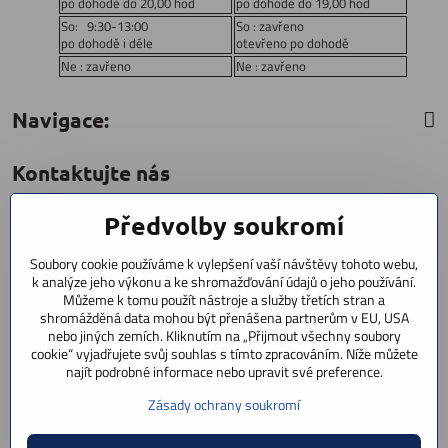
po dohodě do 20,00 hod
po dohodě do 19,00 hod
So: 9:30-13:00
So : zavřeno
po dohodě i déle
otevřeno po dohodě
Ne : zavřeno
Ne : zavřeno
Navigace:
Kontaktujte nás
Předvolby soukromí
CYCLESTAR s​.r​.o​.
Sídliště 1082
Soubory cookie používáme k vylepšení vaší návštěvy tohoto webu,
Praha 5 Radotín
k analýze jeho výkonu a ke shromažďování údajů o jeho používání.
153 00
Můžeme k tomu použít nástroje a služby třetích stran a
shromážděná data mohou být přenášena partnerům v EU, USA
+420 602 856 404
nebo jiných zemích. Kliknutím na „Přijmout všechny soubory
cookie“ vyjadřujete svůj souhlas s tímto zpracováním. Níže můžete
+420 723 603 807
najít podrobné informace nebo upravit své preference.
servis
Zásady ochrany soukromí
info​@cyclestar​.cz