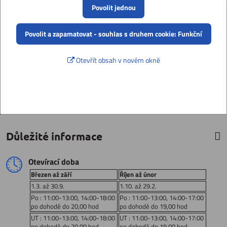
Povolit jednou
Povolit a zapamatovat - souhlas s druhem cookie: Funkční
Otevřít obsah v novém okně
Důležité informace
Otevírací doba
Březen až září
Říjen až únor
1.3. až 30.9.
1.10. až 29.2.
Po : 11:00-13:00, 14:00-18:00
Po : 11:00-13:00, 14:00-17:00
po dohodě do 20,00 hod
po dohodě do 19,00 hod
UT : 11:00-13:00, 14:00-18:00
UT : 11:00-13:00, 14:00-17:00
po dohodě do 20,00 hod
po dohodě do 19,00 hod