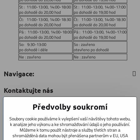
St : 11:00-13:00, 14:00-18:00
St : 11:00-13:00, 14:00-17:00
po dohodě do 20,00 hod
po dohodě do 19,00 hod
Čt: 11:00-13:00, 14:00-18:30
Čt: 11:00-13:00, 14:00-18:30
po dohodě do 20,00 hod
po dohodě do 20,00 hod
Pá : 11:00-13:00, 14:00-18:00
Pá : 11:00-13:00, 14:00-17:00
po dohodě do 20,00 hod
po dohodě do 19,00 hod
So: 9:30-13:00
So : zavřeno
po dohodě i déle
otevřeno po dohodě
Ne : zavřeno
Ne : zavřeno
Navigace:
Kontaktujte nás
Předvolby soukromí
CYCLESTAR s​.r​.o​.
Sídliště 1082
Soubory cookie používáme k vylepšení vaší návštěvy tohoto webu,
Praha 5 Radotín
k analýze jeho výkonu a ke shromažďování údajů o jeho používání.
153 00
Můžeme k tomu použít nástroje a služby třetích stran a
shromážděná data mohou být přenášena partnerům v EU, USA
+420 602 856 404