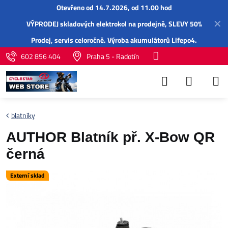
Otevřeno od 14.7.2026, od 11.00 hod
✕
VÝPRODEJ skladových elektrokol na prodejně, SLEVY 50%
Prodej,
servis
celoročně.
Výroba akumulátorů Lifepo4
.
602 856 404
Praha 5 - Radotín
blatníky
AUTHOR Blatník př. X-Bow QR
černá
Externí sklad