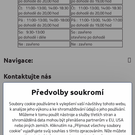
po dohodě do 20,00 hod
po dohodě do 19,00 hod
Čt: 11:00-13:00, 14:00-18:30
Čt: 11:00-13:00, 14:00-18:30
po dohodě do 20,00 hod
po dohodě do 20,00 hod
Pá : 11:00-13:00, 14:00-18:00
Pá : 11:00-13:00, 14:00-17:00
po dohodě do 20,00 hod
po dohodě do 19,00 hod
So: 9:30-13:00
So : zavřeno
po dohodě i déle
otevřeno po dohodě
Ne : zavřeno
Ne : zavřeno
Navigace:
Kontaktujte nás
Předvolby soukromí
CYCLESTAR s​.r​.o​.
Sídliště 1082
Soubory cookie používáme k vylepšení vaší návštěvy tohoto webu,
Praha 5 Radotín
k analýze jeho výkonu a ke shromažďování údajů o jeho používání.
153 00
Můžeme k tomu použít nástroje a služby třetích stran a
shromážděná data mohou být přenášena partnerům v EU, USA
+420 602 856 404
nebo jiných zemích. Kliknutím na „Přijmout všechny soubory
cookie“ vyjadřujete svůj souhlas s tímto zpracováním. Níže můžete
+420 723 603 807