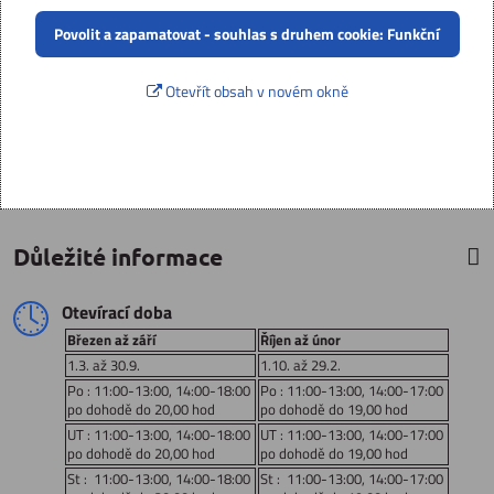
Povolit a zapamatovat - souhlas s druhem cookie: Funkční
Otevřít obsah v novém okně
Důležité informace
Otevírací doba
Březen až září
Říjen až únor
1.3. až 30.9.
1.10. až 29.2.
Po : 11:00-13:00, 14:00-18:00
Po : 11:00-13:00, 14:00-17:00
po dohodě do 20,00 hod
po dohodě do 19,00 hod
UT : 11:00-13:00, 14:00-18:00
UT : 11:00-13:00, 14:00-17:00
po dohodě do 20,00 hod
po dohodě do 19,00 hod
St : 11:00-13:00, 14:00-18:00
St : 11:00-13:00, 14:00-17:00