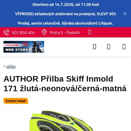
Otevřeno od 14.7.2026, od 11.00 hod
✕
VÝPRODEJ skladových elektrokol na prodejně, SLEVY 50%
Prodej,
servis
celoročně.
Výroba akumulátorů Lifepo4
.
602 856 404
Praha 5 - Radotín
přilby
AUTHOR Přilba Skiff Inmold
171 žlutá-neonová/černá-matná
Externí sklad