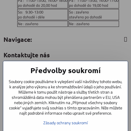
Pá : 11:00-13:00, 14:00-18:00
Pá : 11:00-13:00, 14:00-17:00
po dohodě do 20,00 hod
po dohodě do 19,00 hod
So: 9:30-13:00
So : zavřeno
po dohodě i déle
otevřeno po dohodě
Ne : zavřeno
Ne : zavřeno
Navigace:
Kontaktujte nás
Předvolby soukromí
CYCLESTAR s​.r​.o​.
Sídliště 1082
Soubory cookie používáme k vylepšení vaší návštěvy tohoto webu,
Praha 5 Radotín
k analýze jeho výkonu a ke shromažďování údajů o jeho používání.
153 00
Můžeme k tomu použít nástroje a služby třetích stran a
shromážděná data mohou být přenášena partnerům v EU, USA
+420 602 856 404
nebo jiných zemích. Kliknutím na „Přijmout všechny soubory
cookie“ vyjadřujete svůj souhlas s tímto zpracováním. Níže můžete
+420 723 603 807
najít podrobné informace nebo upravit své preference.
servis
Zásady ochrany soukromí
info​@cyclestar​.cz