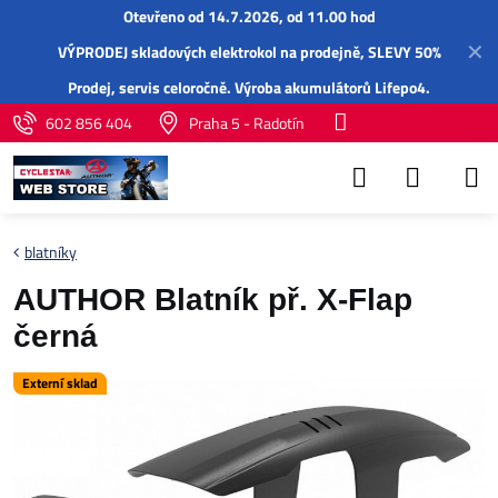
Otevřeno od 14.7.2026, od 11.00 hod
✕
VÝPRODEJ skladových elektrokol na prodejně, SLEVY 50%
Prodej,
servis
celoročně.
Výroba akumulátorů Lifepo4
.
602 856 404
Praha 5 - Radotín
blatníky
AUTHOR Blatník př. X-Flap
černá
Externí sklad