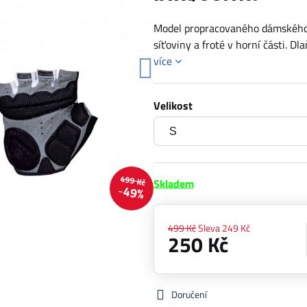
Model propracovaného dámského a
síťoviny a froté v horní části. 
více
Velikost
499 Kč
Skladem
49%
499 Kč
Sleva
249 Kč
250 Kč
Doručení