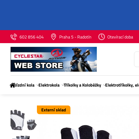
602 856 404
Praha 5 - Radotín
Otevírací doba
Jízdní kola
Elektrokola
Tříkolky a Koloběžky
Elektrotříkolky, e
Externí sklad