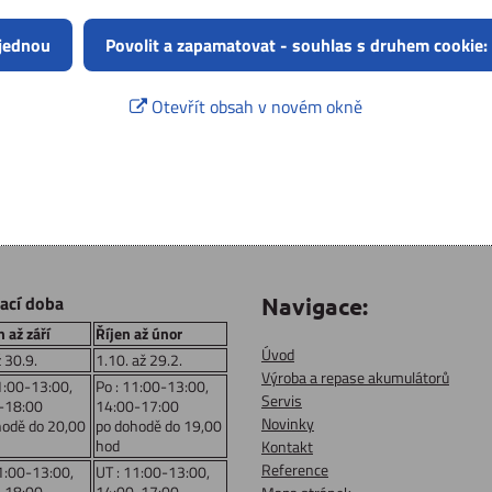
 jednou
Povolit a zapamatovat - souhlas s druhem cookie:
Otevřít obsah v novém okně
rací doba
Navigace:
 až září
Říjen až únor
Úvod
ž 30.9.
1.10. až 29.2.
Výroba a repase akumulátorů
1:00-13:00,
Po : 11:00-13:00,
Servis
-18:00
14:00-17:00
Novinky
hodě do 20,00
po dohodě do 19,00
hod
Kontakt
Reference
1:00-13:00,
UT : 11:00-13:00,
-18:00
14:00-17:00