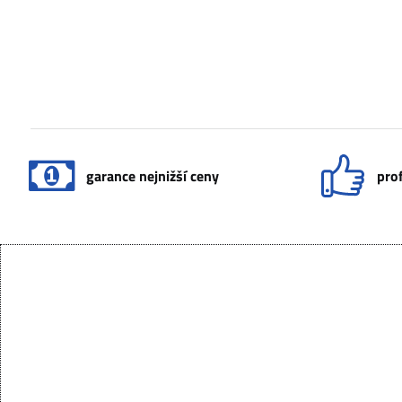
garance nejnižší ceny
prof