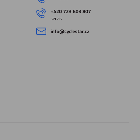
+420 723 603 807
servis
info​@cyclestar​.cz