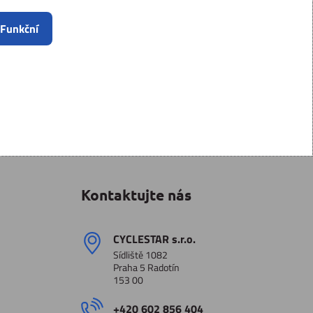
 Funkční
Kontaktujte nás
CYCLESTAR s​.r​.o​.
Sídliště 1082
Praha 5 Radotín
153 00
+420 602 856 404