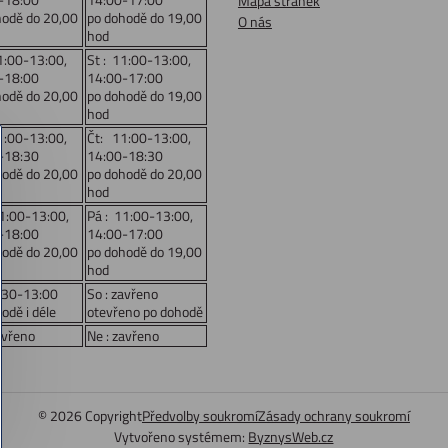
Mapa stránek
hodě do 20,00
po dohodě do 19,00
O nás
hod
1:00-13:00,
St : 11:00-13:00,
-18:00
14:00-17:00
hodě do 20,00
po dohodě do 19,00
hod
1:00-13:00,
Čt: 11:00-13:00,
-18:30
14:00-18:30
hodě do 20,00
po dohodě do 20,00
hod
11:00-13:00,
Pá : 11:00-13:00,
-18:00
14:00-17:00
hodě do 20,00
po dohodě do 19,00
hod
:30-13:00
So : zavřeno
odě i déle
otevřeno po dohodě
avřeno
Ne : zavřeno
©
2026
Copyright
Předvolby soukromí
Zásady ochrany soukromí
Vytvořeno systémem:
ByznysWeb.cz