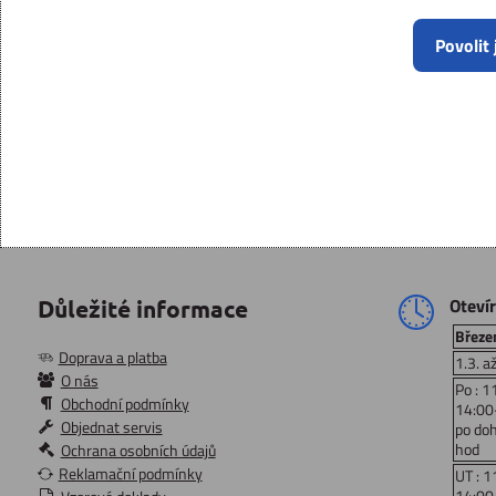
Povolit
Oteví
Důležité informace
Březen
Doprava a platba
1.3. a
O nás
Po : 1
Obchodní podmínky
14:00
Objednat servis
po do
hod
Ochrana osobních údajů
Reklamační podmínky
UT : 1
14:00