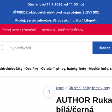
Otevřeno od 14.7.2026, od 11.00 hod
VÝPRODEJ skladových elektrokol na prodejně, SLEVY 50%
Prodej,
servis
celoročně.
Výroba akumulátorů Lifepo4
.
Prodej, servis celoročně
Výroba akumulátorů Lifepo4
Hledat
lektrokoloběžky
Doplňky
Oblečení, přilby, batohy, boty
Nosiče, koše, 
Úvod
Oblečení, přilby, batohy, boty
AUTHOR Rukav
bílá/černá