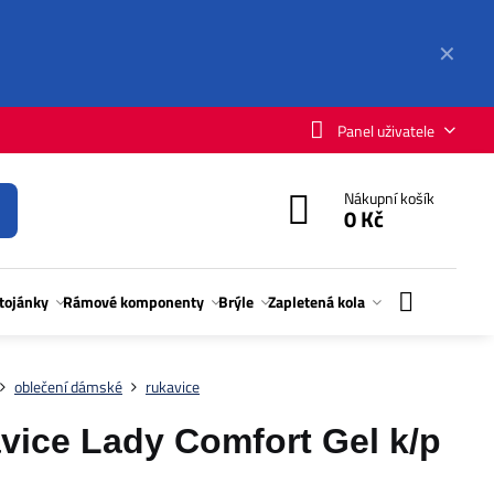
✕
Panel uživatele
Nákupní košík
0 Kč
stojánky
Rámové komponenty
Brýle
Zapletená kola
oblečení dámské
rukavice
ice Lady Comfort Gel k/p