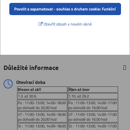
Povolit a zapamatovat - souhlas s druhem cookie: Funkční
Otevřít obsah v novém okně
Důležité informace
Otevírací doba
Březen až září
Říjen až únor
1.3. až 30.9.
1.10. až 29.2.
Po : 11:00-13:00, 14:00-18:00
Po : 11:00-13:00, 14:00-17:00
po dohodě do 20,00 hod
po dohodě do 19,00 hod
UT : 11:00-13:00, 14:00-18:00
UT : 11:00-13:00, 14:00-17:00
po dohodě do 20,00 hod
po dohodě do 19,00 hod
St : 11:00-13:00, 14:00-18:00
St : 11:00-13:00, 14:00-17:00