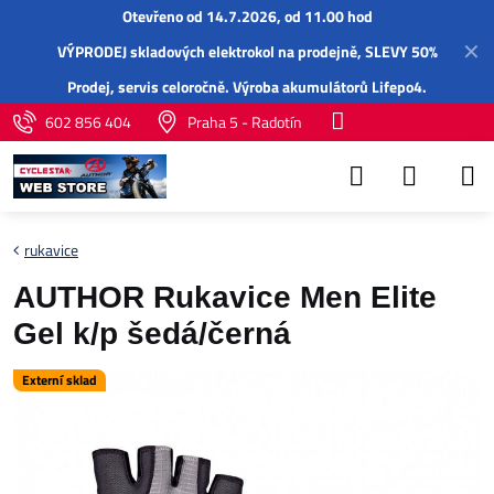
Otevřeno od 14.7.2026, od 11.00 hod
✕
VÝPRODEJ skladových elektrokol na prodejně, SLEVY 50%
Prodej,
servis
celoročně.
Výroba akumulátorů Lifepo4
.
602 856 404
Praha 5 - Radotín
rukavice
AUTHOR Rukavice Men Elite
Gel k/p šedá/černá
Externí sklad