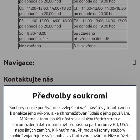
po dohodě do 20,00 hod
po dohodě do 19,00 hod
Čt: 11:00-13:00, 14:00-18:30
Čt: 11:00-13:00, 14:00-18:30
po dohodě do 20,00 hod
po dohodě do 20,00 hod
Pá : 11:00-13:00, 14:00-18:00
Pá : 11:00-13:00, 14:00-17:00
po dohodě do 20,00 hod
po dohodě do 19,00 hod
So: 9:30-13:00
So : zavřeno
po dohodě i déle
otevřeno po dohodě
Ne : zavřeno
Ne : zavřeno
Navigace:
Kontaktujte nás
Předvolby soukromí
CYCLESTAR s​.r​.o​.
Sídliště 1082
Soubory cookie používáme k vylepšení vaší návštěvy tohoto webu,
Praha 5 Radotín
k analýze jeho výkonu a ke shromažďování údajů o jeho používání.
153 00
Můžeme k tomu použít nástroje a služby třetích stran a
shromážděná data mohou být přenášena partnerům v EU, USA
+420 602 856 404
nebo jiných zemích. Kliknutím na „Přijmout všechny soubory
cookie“ vyjadřujete svůj souhlas s tímto zpracováním. Níže můžete
+420 723 603 807