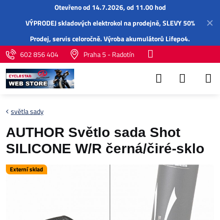
Otevřeno od 14.7.2026, od 11.00 hod
✕
VÝPRODEJ skladových elektrokol na prodejně, SLEVY 50%
Prodej,
servis
celoročně.
Výroba akumulátorů Lifepo4
.
602 856 404
Praha 5 - Radotín
světla sady
AUTHOR Světlo sada Shot
SILICONE W/R černá/čiré-sklo
Externí sklad