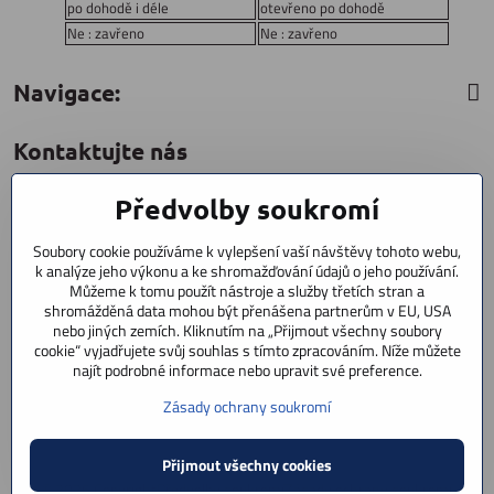
po dohodě i déle
otevřeno po dohodě
Ne : zavřeno
Ne : zavřeno
Navigace:
Kontaktujte nás
Předvolby soukromí
CYCLESTAR s​.r​.o​.
Sídliště 1082
Soubory cookie používáme k vylepšení vaší návštěvy tohoto webu,
Praha 5 Radotín
k analýze jeho výkonu a ke shromažďování údajů o jeho používání.
153 00
Můžeme k tomu použít nástroje a služby třetích stran a
shromážděná data mohou být přenášena partnerům v EU, USA
+420 602 856 404
nebo jiných zemích. Kliknutím na „Přijmout všechny soubory
cookie“ vyjadřujete svůj souhlas s tímto zpracováním. Níže můžete
+420 723 603 807
najít podrobné informace nebo upravit své preference.
servis
Zásady ochrany soukromí
info​@cyclestar​.cz
Přijmout všechny cookies
©
2026
Copyright
Předvolby soukromí
Zásady ochrany soukromí