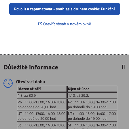
Povolit a zapamatovat - souhlas s druhem cookie: Funkční
Otevřít obsah v novém okně
Důležité informace
Otevírací doba
Březen až září
Říjen až únor
1.3. až 30.9.
1.10. až 29.2.
Po : 11:00-13:00, 14:00-18:00
Po : 11:00-13:00, 14:00-17:00
po dohodě do 20,00 hod
po dohodě do 19,00 hod
UT : 11:00-13:00, 14:00-18:00
UT : 11:00-13:00, 14:00-17:00
po dohodě do 20,00 hod
po dohodě do 19,00 hod
St : 11:00-13:00, 14:00-18:00
St : 11:00-13:00, 14:00-17:00