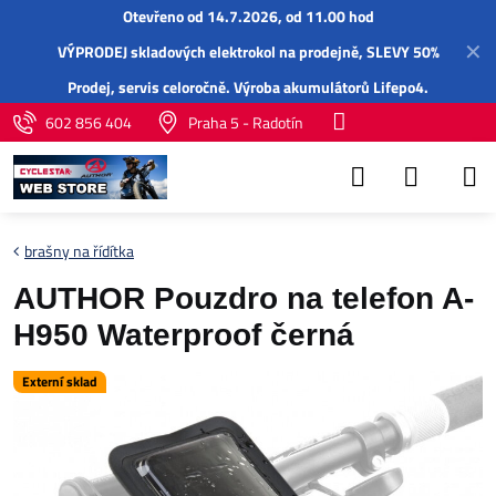
Otevřeno od 14.7.2026, od 11.00 hod
✕
VÝPRODEJ skladových elektrokol na prodejně, SLEVY 50%
Prodej,
servis
celoročně.
Výroba akumulátorů Lifepo4
.
602 856 404
Praha 5 - Radotín
brašny na řídítka
AUTHOR Pouzdro na telefon A-
H950 Waterproof černá
Externí sklad