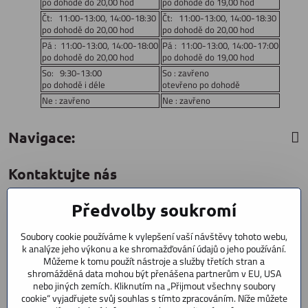
po dohodě do 20,00 hod
po dohodě do 19,00 hod
Čt: 11:00-13:00, 14:00-18:30
Čt: 11:00-13:00, 14:00-18:30
po dohodě do 20,00 hod
po dohodě do 20,00 hod
Pá : 11:00-13:00, 14:00-18:00
Pá : 11:00-13:00, 14:00-17:00
po dohodě do 20,00 hod
po dohodě do 19,00 hod
So: 9:30-13:00
So : zavřeno
po dohodě i déle
otevřeno po dohodě
Ne : zavřeno
Ne : zavřeno
Navigace:
Kontaktujte nás
Předvolby soukromí
CYCLESTAR s​.r​.o​.
Sídliště 1082
Soubory cookie používáme k vylepšení vaší návštěvy tohoto webu,
Praha 5 Radotín
k analýze jeho výkonu a ke shromažďování údajů o jeho používání.
153 00
Můžeme k tomu použít nástroje a služby třetích stran a
shromážděná data mohou být přenášena partnerům v EU, USA
+420 602 856 404
nebo jiných zemích. Kliknutím na „Přijmout všechny soubory
cookie“ vyjadřujete svůj souhlas s tímto zpracováním. Níže můžete
+420 723 603 807