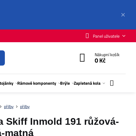
✕
Panel uživatele
Nákupní košík
0 Kč
stojánky
Rámové komponenty
Brýle
Zapletená kola
přilby
přilby
 Skiff Inmold 191 růžová-
á-matná