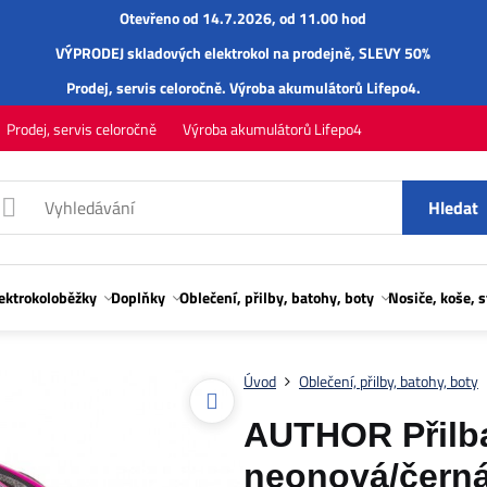
Otevřeno od 14.7.2026, od 11.00 hod
VÝPRODEJ skladových elektrokol na prodejně, SLEVY 50%
Prodej,
servis
celoročně.
Výroba akumulátorů Lifepo4
.
Prodej, servis celoročně
Výroba akumulátorů Lifepo4
Hledat
lektrokoloběžky
Doplňky
Oblečení, přilby, batohy, boty
Nosiče, koše, 
Úvod
Oblečení, přilby, batohy, boty
AUTHOR Přilba
neonová/čern