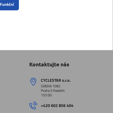
 Funkční
Kontaktujte nás
CYCLESTAR s​.r​.o​.
Sídliště 1082
Praha 5 Radotín
153 00
+420 602 856 404