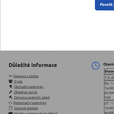
Povolit
Oteví
Důležité informace
Březen
Doprava a platba
1.3. a
O nás
Po : 1
Obchodní podmínky
14:00
Objednat servis
po do
hod
Ochrana osobních údajů
Reklamační podmínky
UT : 1
14:00
Vzorové doklady
po do
Výroba a repase akumulátorů