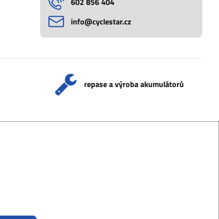
602 856 404
info​@cyclestar​.cz
repase a výroba akumulátorů