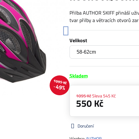
Přilba AUTHOR SKIFF přináší uživa
tvar přilby a větracích otvorů z
Velikost
Skladem
1095 Kč
49%
1095 Kč
Sleva
545 Kč
550 Kč
Doručení
Výrobce:
AUTHOR