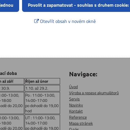
 jednou
Povolit a zapamatovat - souhlas s druhem cookie:
Otevřít obsah v novém okně
rací doba
Navigace:
 až září
Říjen až únor
Úvod
ž 30.9.
1.10. až 29.2.
Výroba a repase akumulátorů
1:00-13:00,
Po : 11:00-13:00,
Servis
-18:00
14:00-17:00
Novinky
hodě do 20,00
po dohodě do 19,00
hod
Kontakt
Reference
1:00-13:00,
UT : 11:00-13:00,
-18:00
14:00-17:00
Mapa stránek
hodě do 20,00
po dohodě do 19,00
O nás