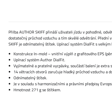
Přilba AUTHOR SKIFF přináší uživateli jízdu v pohodlné, odvět
dostatečný průchod vzduchu a tím skvělé odvětrání. Přední v
SKIFF je odnímatelný štítek. Upínací systém DialFit s velký
Konstrukce In-mold – vnitřní výplň z grafitového EPS (pě
Upínací systém Author DialFit.
Vyjímatelné a pratelné vycpávky, součástí balení je extr
14 větracích otvorů zaručuje hladký průchod vzduchu a do
Odnímatelný štítek.
Je v souladu s harmonizačními a právními předpisy Evrop
Hmotnost 271 g se štítkem.