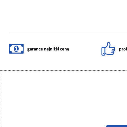
garance nejnižší ceny
prof