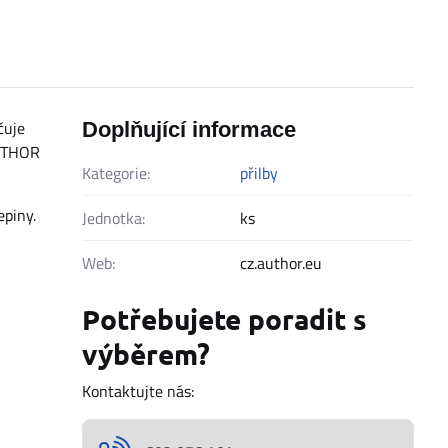
čuje
Doplňující informace
AUTHOR
Kategorie:
přilby
epiny.
Jednotka:
ks
Web:
cz.author.eu
Potřebujete poradit s
výběrem?
Kontaktujte nás: