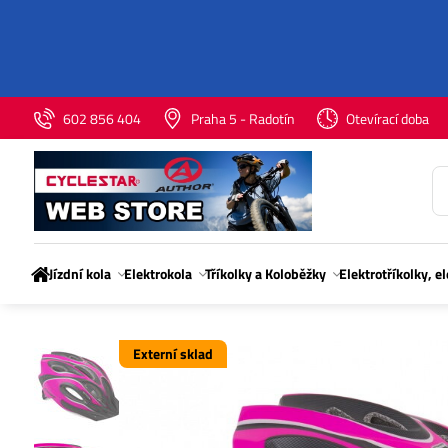
602 856 404
Praha 5 - Radotín
Otevírací doba
Jízdní kola
Elektrokola
Tříkolky a Koloběžky
Elektrotříkolky, e
Externí sklad