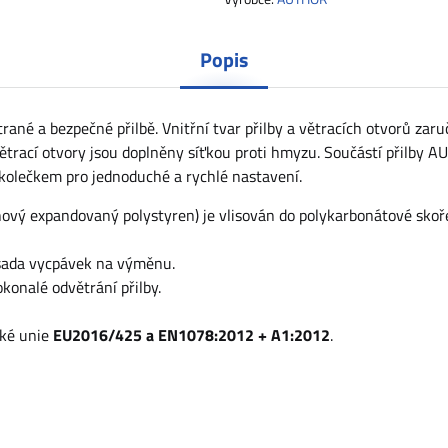
Popis
rané a bezpečné přilbě. Vnitřní tvar přilby a větracích otvorů zaru
ětrací otvory jsou doplněny síťkou proti hmyzu. Součástí přilby 
m kolečkem pro jednoduché a rychlé nastavení.
nový expandovaný polystyren) je vlisován do polykarbonátové skoř
a sada vycpávek na výměnu.
konalé odvětrání přilby.
ské unie
EU2016/425 a EN1078:2012 + A1:2012
.