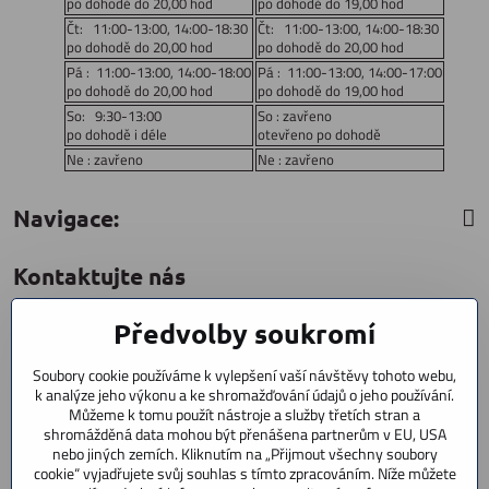
po dohodě do 20,00 hod
po dohodě do 19,00 hod
Čt: 11:00-13:00, 14:00-18:30
Čt: 11:00-13:00, 14:00-18:30
po dohodě do 20,00 hod
po dohodě do 20,00 hod
Pá : 11:00-13:00, 14:00-18:00
Pá : 11:00-13:00, 14:00-17:00
po dohodě do 20,00 hod
po dohodě do 19,00 hod
So: 9:30-13:00
So : zavřeno
po dohodě i déle
otevřeno po dohodě
Ne : zavřeno
Ne : zavřeno
Navigace:
Kontaktujte nás
Předvolby soukromí
CYCLESTAR s​.r​.o​.
Sídliště 1082
Soubory cookie používáme k vylepšení vaší návštěvy tohoto webu,
Praha 5 Radotín
k analýze jeho výkonu a ke shromažďování údajů o jeho používání.
153 00
Můžeme k tomu použít nástroje a služby třetích stran a
shromážděná data mohou být přenášena partnerům v EU, USA
+420 602 856 404
nebo jiných zemích. Kliknutím na „Přijmout všechny soubory
cookie“ vyjadřujete svůj souhlas s tímto zpracováním. Níže můžete
+420 723 603 807