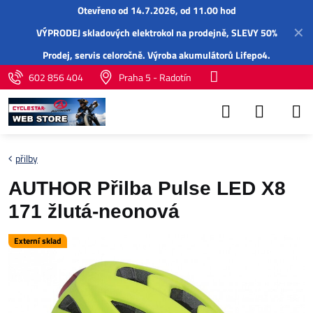
Otevřeno od 14.7.2026, od 11.00 hod
✕
VÝPRODEJ skladových elektrokol na prodejně, SLEVY 50%
Prodej,
servis
celoročně.
Výroba akumulátorů Lifepo4
.
602 856 404
Praha 5 - Radotín
přilby
AUTHOR Přilba Pulse LED X8
171 žlutá-neonová
Externí sklad