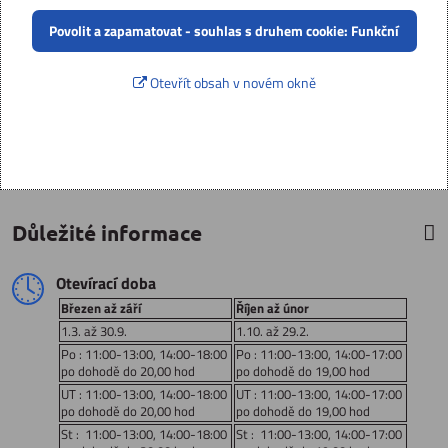
Povolit a zapamatovat - souhlas s druhem cookie: Funkční
Otevřít obsah v novém okně
Důležité informace
Otevírací doba
Březen až září
Říjen až únor
1.3. až 30.9.
1.10. až 29.2.
Po : 11:00-13:00, 14:00-18:00
Po : 11:00-13:00, 14:00-17:00
po dohodě do 20,00 hod
po dohodě do 19,00 hod
UT : 11:00-13:00, 14:00-18:00
UT : 11:00-13:00, 14:00-17:00
po dohodě do 20,00 hod
po dohodě do 19,00 hod
St : 11:00-13:00, 14:00-18:00
St : 11:00-13:00, 14:00-17:00