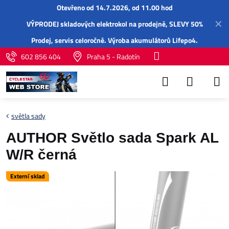
Otevřeno od 14.7.2026, od 11.00 hod
✕
VÝPRODEJ skladových elektrokol na prodejně, SLEVY 50%
Prodej,
servis
celoročně.
Výroba akumulátorů Lifepo4
.
602 856 404
Praha 5 - Radotín
světla sady
AUTHOR Světlo sada Spark AL
W/R černá
Externí sklad