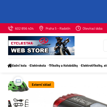
602 856 404
Praha 5 - Radotín
Otevírací doba
Jízdní kola
Elektrokola
Tříkolky a Koloběžky
Elektrotříkolky, e
Externí sklad