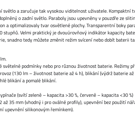
světlo a zaručuje tak vysokou viditelnost uživatele. Kompaktní t
oplněný o zadní světlo. Paraboly jsou upevněny v pouzdře ze sliti
on a optimalizovaly tvar osvětlené plochy. Transparentní boky par
60 stupňů. Velmi praktický je dvouúrovňový indikátor kapacity bate
rie, snadno tedy můžete změnit režim svícení nebo dobít baterii ta
lm.
é světelné podmínky nebo pro různou životnost baterie. Režimy p
rovoz (130 lm – životnost baterie až 4 h), blikání (výdrž baterie až 
lé blikání a pomalé blikání.
pínače (svítí zeleně – kapacita >30 %, červeně – kapacita <30 %)
až 35 mm (vhodný i pro oválné profily), upevnění bez použití nářa
lní upevnění silikonovým řemínkem).