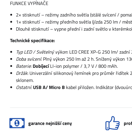
FUNKCE VYPÍNAČE
2× stisknutí – režimy zadního světla (stálé svícení / pomalé
1× stisknutí – režimy předního světla (jízda 250 lm / měst
Dlouhé stisknutí – vypne přední i zadní světlo v kterémkol
Technické specifikace:
Typ LED / Světelný výkon
: LED CREE XP-G 250 lm/ zadní 
Doba svícení
: Plný výkon 250 lm až 2 h. Snížený výkon 130 
Baterie
:
Dobíjecí
LI-ion polymer / 3,7 V / 800 mAh.
Držák
: Univerzální silikonový řemínek pro průměr řidítek 
sklonem.
Ostatní
:
USB A/ Micro
B
kabel přiložen. Indikátor (dvouúro
garance nejnižší ceny
prof