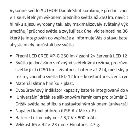
Výkonné světlo AUTHOR DoubleShot kombinuje přední i zadní 
v 1 se světelným výkonem předního světla až 250 lm, navíc d
hliníku a jsou vyrobeny tak, aby maximalizovaly světelný výk
umožňují průchod světla a zvyšují tak úhel viditelnosti na 3
který je integrován do vypínače a informuje Vás o stavu bate
abyste nikdy nezůstali bez světla.
Přední LED CREE XP-G 250 lm / zadní 2× červená LED 12 
Světlo je dodáváno s různými světelnými režimy, pro různ
světla: jízda (250 lm – životnost baterie až 2 h), městský p
režimy zadního světla LED 12 lm – konstantní svícení, rych
Materiál slitina hliníku / plast.
Dvouúrovňový indikátor kapacity baterie integrovaný do vy
Univerzální držák se silikonovým řemínkem pro průměr 22 
Držák světla na přilbu s nastavitelným sklonem (univerzá
Napájecí kabel přiložen (USB A / Micro-B).
Baterie Li-Ion polymer / 3,7 V / 800 mAh.
Velikost 65 × 32 × 23 mm / Hmotnost 47 g.