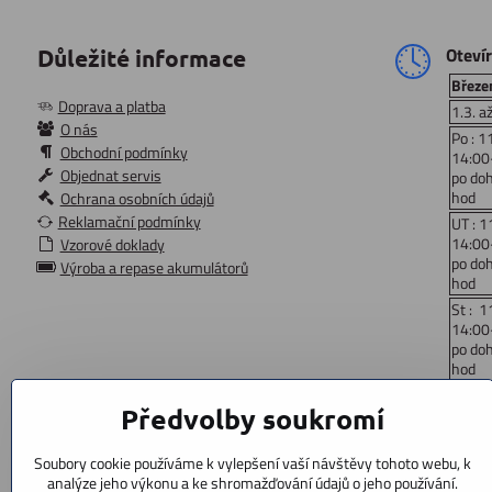
Oteví
Důležité informace
Březen
Doprava a platba
1.3. a
O nás
Po : 1
Obchodní podmínky
14:00
Objednat servis
po do
hod
Ochrana osobních údajů
Reklamační podmínky
UT : 1
14:00
Vzorové doklady
po do
Výroba a repase akumulátorů
hod
St : 1
14:00
po do
hod
Čt: 1
Předvolby soukromí
14:00
po do
hod
Soubory cookie používáme k vylepšení vaší návštěvy tohoto webu, k
Pá : 
analýze jeho výkonu a ke shromažďování údajů o jeho používání.