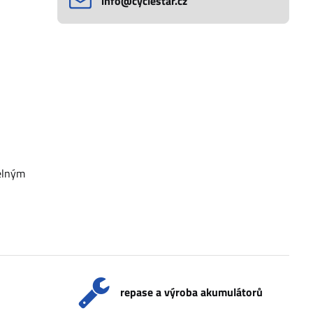
info​@cyclestar​.cz
telným
repase a výroba akumulátorů