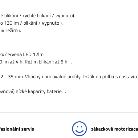
 blikání / rychlé blikání / vypnuto).
o 130 lm / blikání / vypnuto ).
iv režimu.
2x červená LED 12lm.
lm až 4 h. Režim blikání: až 5 h. .
22 - 35 mm. Vhodný i pro oválné profily. Držák na přilbu s nastavi
vňový) nízké kapacity baterie. .
esionální servis
zákazkové motorizace