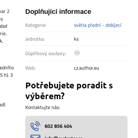
var 2
Doplňující informace
ny
Kategorie:
světla přední - dobíjecí
abol
rie,
Jednotka:
ks
k,
Doplňkový soubory:
ředního
Web:
cz.author.eu
5 h). 3
Potřebujete poradit s
výběrem?
dí.
Kontaktujte nás:
602 856 404