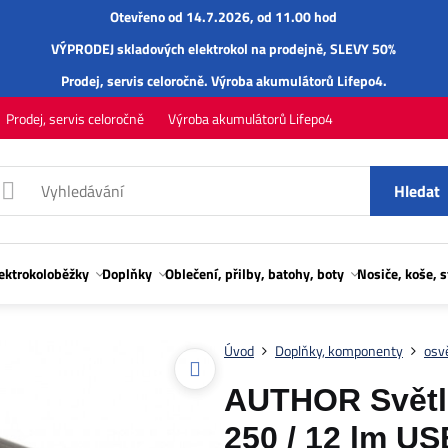
Otevřeno od 14.7.2026, od 11.00 hod
VÝPRODEJ skladových elektrokol na prodejně, SLEVY 50%
Prodej,
servis
celoročně.
Výroba akumulátorů Lifepo4
.
Prodej, servis celoročně
Výroba akumulátorů Lifepo4
Hledat
lektrokoloběžky
Doplňky
Oblečení, přilby, batohy, boty
Nosiče, koše, 
Úvod
Doplňky, komponenty
osvě
AUTHOR Světlo
250 / 12 lm US