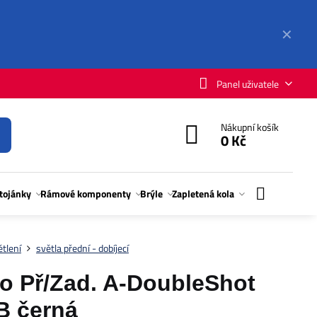
✕
Panel uživatele
Nákupní košík
0 Kč
stojánky
Rámové komponenty
Brýle
Zapletená kola
tlení
světla přední - dobíjecí
 Př/Zad. A-DoubleShot
B černá