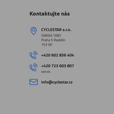
Kontaktujte nás
CYCLESTAR s​.r​.o​.
Sídliště 1082
Praha 5 Radotín
153 00
+420 602 856 404
+420 723 603 807
servis
info​@cyclestar​.cz