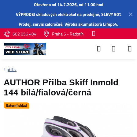
Otevřeno od 14.7.2026, od 11.00 hod
✕
VÝPRODEJ skladových elektrokol na prodejně, SLEVY 50%
Prodej,
servis
celoročně.
Výroba akumulátorů Lifepo4
.
602 856 404
Praha 5 - Radotín
přilby
AUTHOR Přilba Skiff Inmold
144 bílá/fialová/černá
Externí sklad