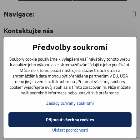
Navigace:
Kontaktujte nás
Předvolby soukromí
CYCLESTAR s​.r​.o​.
Sídliště 1082
Soubory cookie používáme k vylepšení vaší návštěvy tohoto webu,
Praha 5 Radotín
k analýze jeho výkonu a ke shromažďování údajů o jeho používání.
153 00
Můžeme k tomu použít nástroje a služby třetích stran a
shromážděná data mohou být přenášena partnerům v EU, USA
+420 602 856 404
nebo jiných zemích. Kliknutím na „Přijmout všechny soubory
cookie“ vyjadřujete svůj souhlas s tímto zpracováním. Níže můžete
+420 723 603 807
najít podrobné informace nebo upravit své preference.
servis
Zásady ochrany soukromí
info​@cyclestar​.cz
Přijmout všechny cookies
©
2026
Copyright
Předvolby soukromí
Zásady ochrany soukromí
Ukázat podrobnosti
Vytvořeno systémem:
ByznysWeb.cz