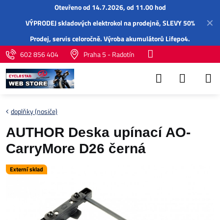
Otevřeno od 14.7.2026, od 11.00 hod
✕
VÝPRODEJ skladových elektrokol na prodejně, SLEVY 50%
Prodej,
servis
celoročně.
Výroba akumulátorů Lifepo4
.
602 856 404
Praha 5 - Radotín
doplňky (nosiče)
AUTHOR Deska upínací AO-
CarryMore D26 černá
Externí sklad