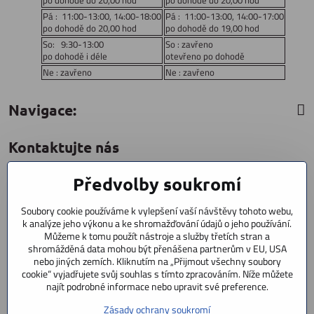
po dohodě do 20,00 hod
po dohodě do 20,00 hod
Pá : 11:00-13:00, 14:00-18:00
Pá : 11:00-13:00, 14:00-17:00
po dohodě do 20,00 hod
po dohodě do 19,00 hod
So: 9:30-13:00
So : zavřeno
po dohodě i déle
otevřeno po dohodě
Ne : zavřeno
Ne : zavřeno
Navigace:
Kontaktujte nás
Předvolby soukromí
CYCLESTAR s​.r​.o​.
Sídliště 1082
Soubory cookie používáme k vylepšení vaší návštěvy tohoto webu,
Praha 5 Radotín
k analýze jeho výkonu a ke shromažďování údajů o jeho používání.
153 00
Můžeme k tomu použít nástroje a služby třetích stran a
shromážděná data mohou být přenášena partnerům v EU, USA
+420 602 856 404
nebo jiných zemích. Kliknutím na „Přijmout všechny soubory
cookie“ vyjadřujete svůj souhlas s tímto zpracováním. Níže můžete
+420 723 603 807
najít podrobné informace nebo upravit své preference.
servis
Zásady ochrany soukromí