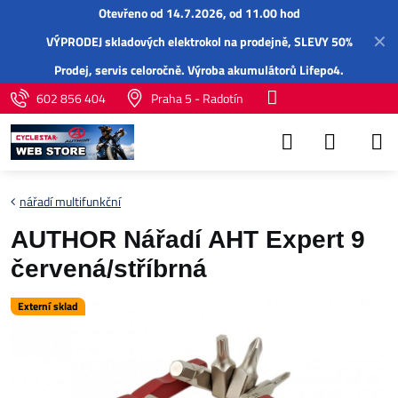
Otevřeno od 14.7.2026, od 11.00 hod
✕
VÝPRODEJ skladových elektrokol na prodejně, SLEVY 50%
Prodej,
servis
celoročně.
Výroba akumulátorů Lifepo4
.
602 856 404
Praha 5 - Radotín
nářadí multifunkční
AUTHOR Nářadí AHT Expert 9
červená/stříbrná
Externí sklad