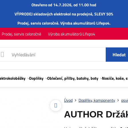
Otevřeno od 14.7.2026, od 11.00 hod
VÝPRODEJ skladových elektrokol na prodejně, SLEVY 50%
Prodej,
servis
celoročně.
Výroba akumulátorů Lifepo4
.
Prodej, servis celoročně
Výroba akumulátorů Lifepo4
Hledat
lektrokoloběžky
Doplňky
Oblečení, přilby, batohy, boty
Nosiče, koše, 
Úvod
Doplňky, komponenty
osvě
AUTHOR Držák 