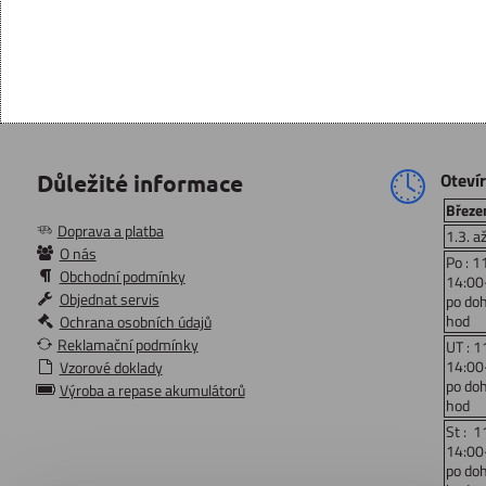
Oteví
Důležité informace
Březen
Doprava a platba
1.3. a
O nás
Po : 1
Obchodní podmínky
14:00
Objednat servis
po do
hod
Ochrana osobních údajů
Reklamační podmínky
UT : 1
14:00
Vzorové doklady
po do
Výroba a repase akumulátorů
hod
St : 1
14:00
po do