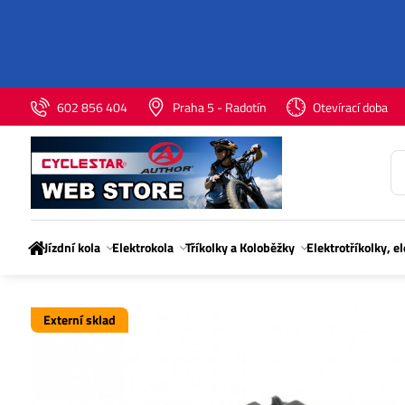
602 856 404
Praha 5 - Radotín
Otevírací doba
Jízdní kola
Elektrokola
Tříkolky a Koloběžky
Elektrotříkolky, e
Externí sklad