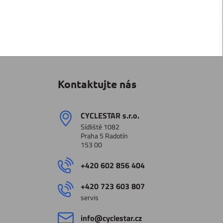
Kontaktujte nás
CYCLESTAR s​.r​.o​.
Sídliště 1082
Praha 5 Radotín
153 00
+420 602 856 404
+420 723 603 807
servis
info​@cyclestar​.cz