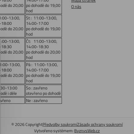
Mapa stránek
hodě do 20,00
po dohodě do 19,00
O nás
hod
1:00-13:00,
St : 11:00-13:00,
-18:00
14:00-17:00
hodě do 20,00
po dohodě do 19,00
hod
1:00-13:00,
Čt: 11:00-13:00,
-18:30
14:00-18:30
hodě do 20,00
po dohodě do 20,00
hod
11:00-13:00,
Pá : 11:00-13:00,
-18:00
14:00-17:00
hodě do 20,00
po dohodě do 19,00
hod
:30-13:00
So : zavřeno
odě i déle
otevřeno po dohodě
avřeno
Ne : zavřeno
©
2026
Copyright
Předvolby soukromí
Zásady ochrany soukromí
Vytvořeno systémem:
ByznysWeb.cz