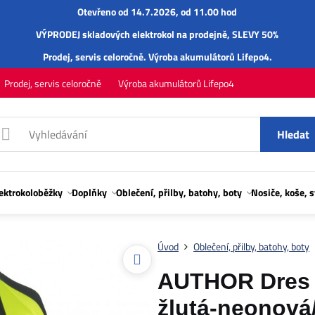
Otevřeno od 14.7.2026, od 11.00 hod
VÝPRODEJ skladových elektrokol na prodejně, SLEVY 50%
Prodej,
servis
celoročně.
Výroba akumulátorů Lifepo4
.
Prodej, servis celoročně
Výroba akumulátorů Lifepo4
Hledat
lektrokoloběžky
Doplňky
Oblečení, přilby, batohy, boty
Nosiče, koše, 
Úvod
Oblečení, přilby, batohy, boty
AUTHOR Dres 
žlutá-neonová