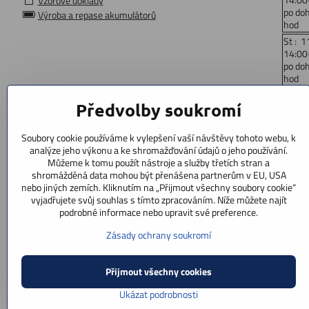
Vzorové doklady
po do
Výroba a repase akumulátorů
hod
St : 1
14:00
po do
hod
Čt: 1
Předvolby soukromí
14:00
po do
hod
Soubory cookie používáme k vylepšení vaší návštěvy tohoto webu, k
Pá : 
analýze jeho výkonu a ke shromažďování údajů o jeho používání.
14:00
Můžeme k tomu použít nástroje a služby třetích stran a
po do
shromážděná data mohou být přenášena partnerům v EU, USA
hod
nebo jiných zemích. Kliknutím na „Přijmout všechny soubory cookie“
vyjadřujete svůj souhlas s tímto zpracováním. Níže můžete najít
So: 9
podrobné informace nebo upravit své preference.
po doh
Ne : z
Zásady ochrany soukromí
Přijmout všechny cookies
Ukázat podrobnosti