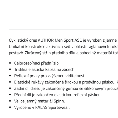
Cyklistický dres AUTHOR Men Sport ASC je vyroben z jemné pol
Unikátní konstrukce aktivních švů v oblasti raglánových ruk
postavě. Zkrácený střih předního dílu a pohodlný materiál to
Celorozepínací přední zip.
Třídílná elastická kapsa na zádech.
Reflexní prvky pro zvýšenou viditelnost.
Elastické rukávy zakončené širokou a prodyšnou páskou, k
Zadní díl dresu je zakončený gumou se silikonovým prouž
Přední díl je zakončen elastickou reflexní páskou.
Velice jemný materiál Spinn.
Vyrobeno v KALAS Sportswear.