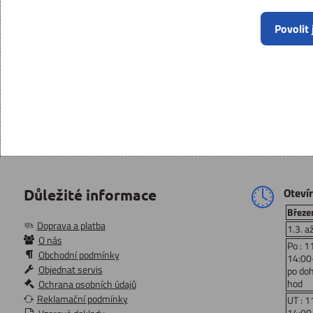
Povolit
Oteví
Důležité informace
Březen
Doprava a platba
1.3. a
O nás
Po : 1
Obchodní podmínky
14:00
Objednat servis
po do
hod
Ochrana osobních údajů
Reklamační podmínky
UT : 1
14:00