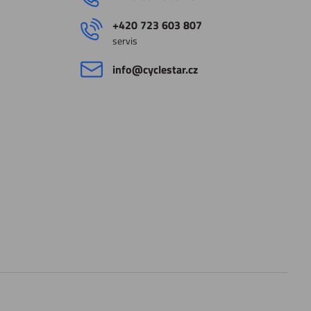
+420 723 603 807
servis
info​@cyclestar​.cz