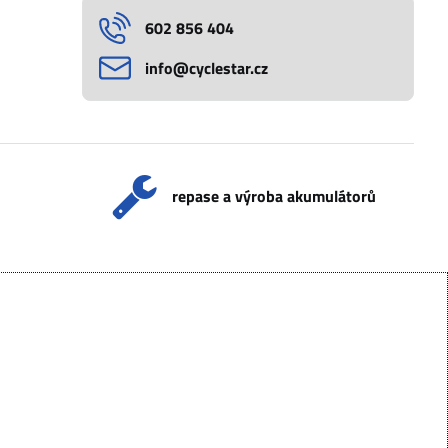
602 856 404
info​@cyclestar​.cz
repase a výroba akumulátorů