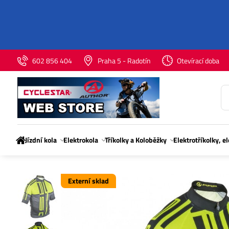
602 856 404
Praha 5 - Radotín
Otevírací doba
Jízdní kola
Elektrokola
Tříkolky a Koloběžky
Elektrotříkolky, e
Externí sklad