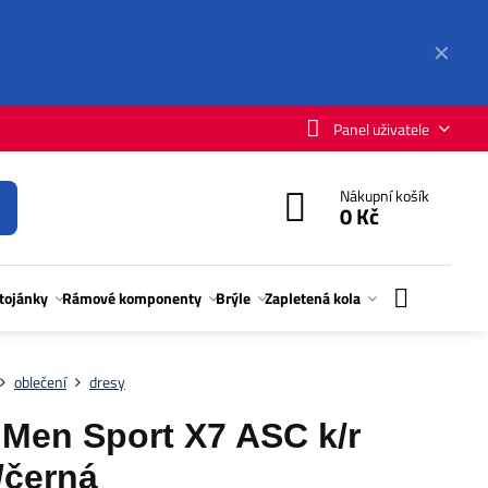
✕
Panel uživatele
Nákupní košík
0 Kč
stojánky
Rámové komponenty
Brýle
Zapletená kola
oblečení
dresy
Men Sport X7 ASC k/r
/černá