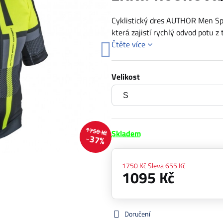
Cyklistický dres AUTHOR Men Spo
která zajistí rychlý odvod potu z
Čtěte více
Velikost
1750 Kč
Skladem
37%
1750 Kč
Sleva
655 Kč
1095 Kč
Doručení