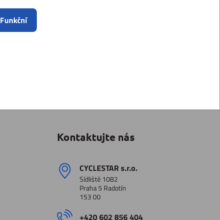
 Funkční
Kontaktujte nás
CYCLESTAR s​.r​.o​.
Sídliště 1082
Praha 5 Radotín
153 00
+420 602 856 404