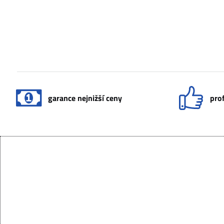
garance nejnižší ceny
prof