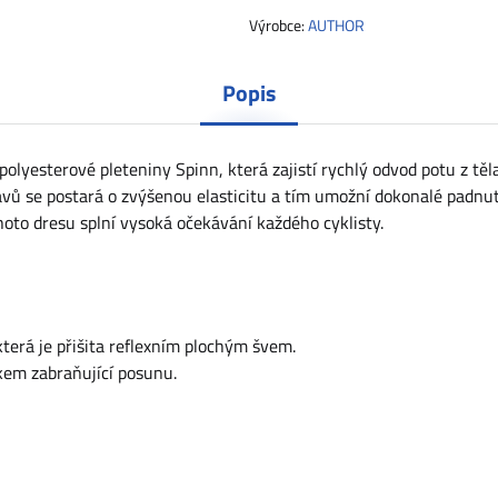
Výrobce:
AUTHOR
Popis
yesterové pleteniny Spinn, která zajistí rychlý odvod potu z těla
ávů se postará o zvýšenou elasticitu a tím umožní dokonalé padnut
hoto dresu splní vysoká očekávání každého cyklisty.
terá je přišita reflexním plochým švem.
kem zabraňující posunu.