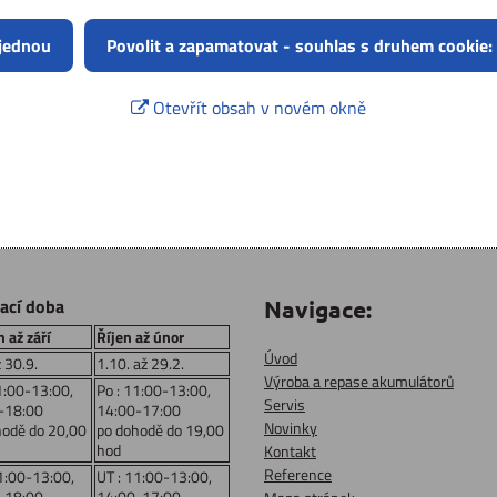
 jednou
Povolit a zapamatovat - souhlas s druhem cookie:
Otevřít obsah v novém okně
rací doba
Navigace:
 až září
Říjen až únor
Úvod
ž 30.9.
1.10. až 29.2.
Výroba a repase akumulátorů
1:00-13:00,
Po : 11:00-13:00,
Servis
-18:00
14:00-17:00
Novinky
hodě do 20,00
po dohodě do 19,00
hod
Kontakt
Reference
1:00-13:00,
UT : 11:00-13:00,
-18:00
14:00-17:00