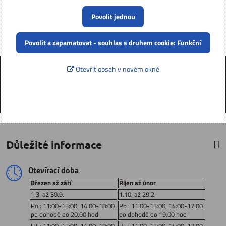
Povolit jednou
Povolit a zapamatovat - souhlas s druhem cookie: Funkční
Otevřít obsah v novém okně
Důležité informace
Otevírací doba
Březen až září
Říjen až únor
1.3. až 30.9.
1.10. až 29.2.
Po : 11:00-13:00, 14:00-18:00
Po : 11:00-13:00, 14:00-17:00
po dohodě do 20,00 hod
po dohodě do 19,00 hod