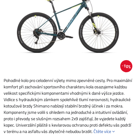
10%
Pohodlné kolo pro celodenní výlety mimo zpevněné cesty. Pro maximální
komfort při zachování sportovního charakteru kola osazujeme každou
velikost specifickými komponentami vhodnými k dané výšce jezdce.
Vidlice s hydraulickým zámkem spolehlivě tlumí nerovnosti, hydraulické
kotoučové brzdy Shimano nabízejí stabilní brzdný účinek i za mokra.
Komponenty jsme volili s ohledem na jednoduché a intuitivní ovládání,
proto i převody se slušným rozsahem 2x9 zajišťují, že vyjedete každý
kopec. Univerzální pláště s kevlarovou ochranou proti defektu vás podrží
v terénu a na asfaltu vás zbytečně nebudou brzdit.
Čtěte více