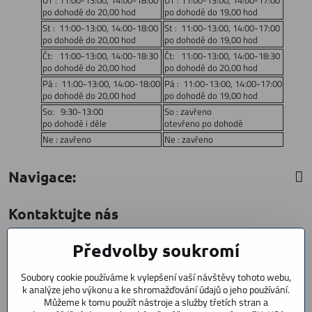
UT : 11:00-13:00, 14:00-18:00
UT : 11:00-13:00, 14:00-17:00
po dohodě do 20,00 hod
po dohodě do 19,00 hod
St : 11:00-13:00, 14:00-18:00
St : 11:00-13:00, 14:00-17:00
po dohodě do 20,00 hod
po dohodě do 19,00 hod
Čt: 11:00-13:00, 14:00-18:30
Čt: 11:00-13:00, 14:00-18:30
po dohodě do 20,00 hod
po dohodě do 20,00 hod
Pá : 11:00-13:00, 14:00-18:00
Pá : 11:00-13:00, 14:00-17:00
po dohodě do 20,00 hod
po dohodě do 19,00 hod
So: 9:30-13:00
So : zavřeno
po dohodě i déle
otevřeno po dohodě
Ne : zavřeno
Ne : zavřeno
Navigace:
Kontaktujte nás
Předvolby soukromí
CYCLESTAR s​.r​.o​.
Sídliště 1082
Soubory cookie používáme k vylepšení vaší návštěvy tohoto webu,
Praha 5 Radotín
k analýze jeho výkonu a ke shromažďování údajů o jeho používání.
153 00
Můžeme k tomu použít nástroje a služby třetích stran a