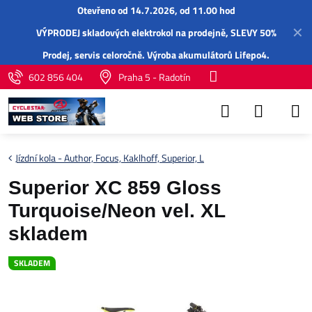
Otevřeno od 14.7.2026, od 11.00 hod
✕
VÝPRODEJ skladových elektrokol na prodejně, SLEVY 50%
Prodej,
servis
celoročně.
Výroba akumulátorů Lifepo4
.
602 856 404
Praha 5 - Radotín
Jízdní kola - Author, Focus, Kaklhoff, Superior, L
Superior XC 859 Gloss
Turquoise/Neon vel. XL
skladem
SKLADEM