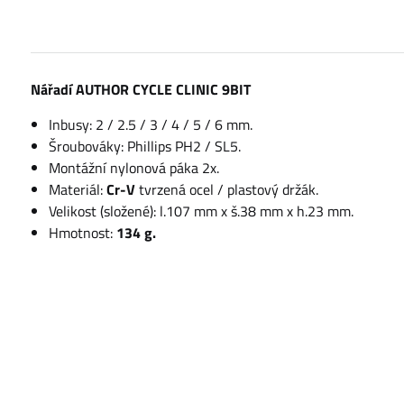
Nářadí AUTHOR CYCLE CLINIC 9BIT
Inbusy: 2 / 2.5 / 3 / 4 / 5 / 6 mm.
Šroubováky: Phillips PH2 / SL5.
Montážní nylonová páka 2x.
Materiál:
Cr-V
tvrzená ocel / plastový držák.
Velikost (složené): l.107 mm x š.38 mm x h.23 mm.
Hmotnost:
134 g.