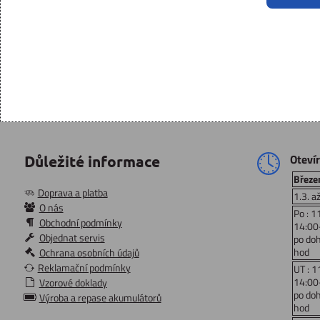
Oteví
Důležité informace
Březen
Doprava a platba
1.3. a
O nás
Po : 1
Obchodní podmínky
14:00
Objednat servis
po do
hod
Ochrana osobních údajů
Reklamační podmínky
UT : 1
14:00
Vzorové doklady
po do
Výroba a repase akumulátorů
hod