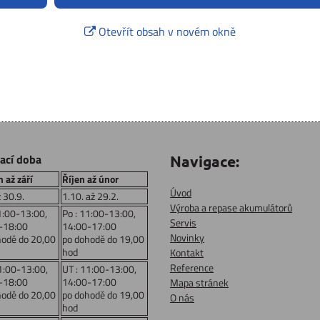
Otevřít obsah v novém okně
rací doba
Navigace:
 až září
Říjen až únor
Úvod
ž 30.9.
1.10. až 29.2.
Výroba a repase akumulátorů
1:00-13:00,
Po : 11:00-13:00,
Servis
-18:00
14:00-17:00
Novinky
hodě do 20,00
po dohodě do 19,00
hod
Kontakt
Reference
1:00-13:00,
UT : 11:00-13:00,
-18:00
14:00-17:00
Mapa stránek
hodě do 20,00
po dohodě do 19,00
O nás
hod