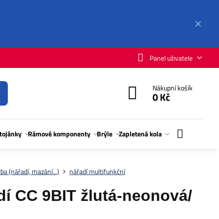
✕
Panel uživatele
Nákupní košík
0 Kč
stojánky
Rámové komponenty
Brýle
Zapletená kola
ba (nářadí, mazání...)
nářadí multifunkční
 CC 9BIT žlutá-neonová/