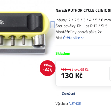
Nářadí AUTHOR CYCLE CLINIC 9
Inbusy: 2 / 2.5 / 3 / 4 / 5 / 6 mm
Šroubováky: Phillips PH2 / SL5.
Montážní nylonová páka 2x.
Mat
Čtěte více
Skladem
199 Kč
34%
199 Kč
Sleva
69 Kč
130 Kč
Doručení
Výrobce:
AUTHOR