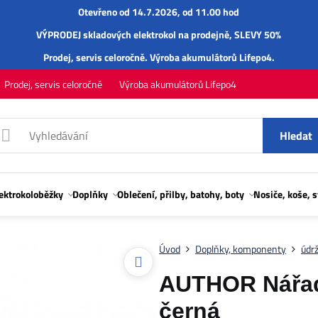
Otevřeno od 14.7.2026, od 11.00 hod
VÝPRODEJ skladových elektrokol na prodejně, SLEVY 50%
Prodej,
servis
celoročně.
Výroba akumulátorů Lifepo4
.
Prodej, servis celoročně
Výroba akumulátorů Lifepo4
Hledat
lektrokoloběžky
Doplňky
Oblečení, přilby, batohy, boty
Nosiče, koše, 
Úvod
Doplňky, komponenty
údrž
AUTHOR Nářadí
černá