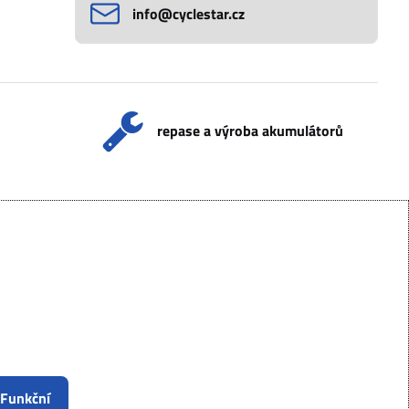
info​@cyclestar​.cz
repase a výroba akumulátorů
 Funkční