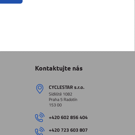
Kontaktujte nás
CYCLESTAR s​.r​.o​.
Sídliště 1082
Praha 5 Radotín
153 00
+420 602 856 404
+420 723 603 807