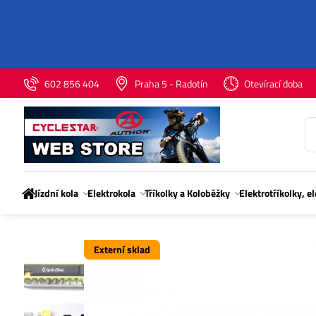
602 856 404
Praha 5 - Radotín
Otevírací doba
Jízdní kola
Elektrokola
Tříkolky a Koloběžky
Elektrotříkolky, e
Externí sklad