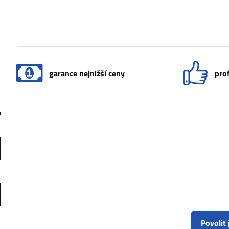
garance nejnižší ceny
prof
Povolit