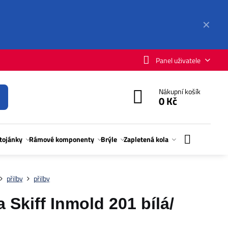
✕
Panel uživatele
Nákupní košík
0 Kč
stojánky
Rámové komponenty
Brýle
Zapletená kola
přilby
přilby
Skiff Inmold 201 bílá/