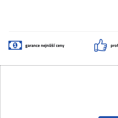
garance nejnižší ceny
prof