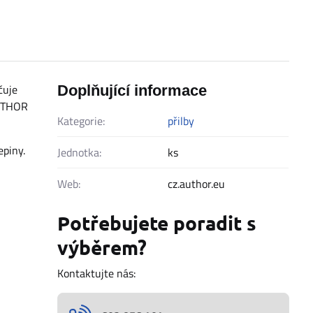
čuje
Doplňující informace
AUTHOR
Kategorie:
přilby
epiny.
Jednotka:
ks
Web:
cz.author.eu
Potřebujete poradit s
výběrem?
Kontaktujte nás: