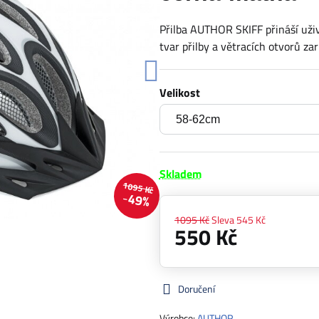
Přilba AUTHOR SKIFF přináší uživa
tvar přilby a větracích otvorů z
Velikost
Skladem
1095 Kč
49%
1095 Kč
Sleva
545 Kč
550 Kč
Doručení
Výrobce:
AUTHOR