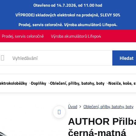
Otevřeno od 14.7.2026, od 11.00 hod
VÝPRODEJ skladových elektrokol na prodejně, SLEVY 50%
Prodej,
servis
celoročně.
Výroba akumulátorů Lifepo4
.
Prodej, servis celoročně
Výroba akumulátorů Lifepo4
Hledat
lektrokoloběžky
Doplňky
Oblečení, přilby, batohy, boty
Nosiče, koše, 
Úvod
Oblečení, přilby, batohy, boty
AUTHOR Přilba 
černá-matná