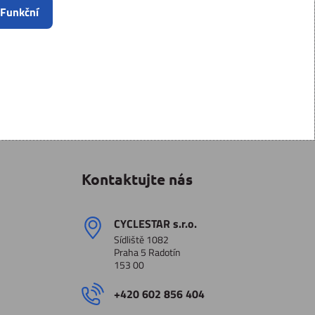
 Funkční
Kontaktujte nás
CYCLESTAR s​.r​.o​.
Sídliště 1082
Praha 5 Radotín
153 00
+420 602 856 404