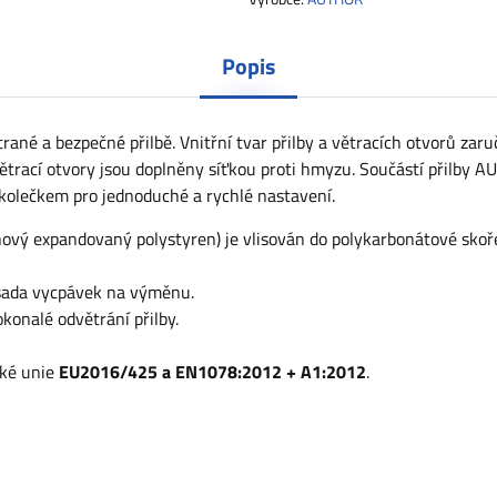
Popis
rané a bezpečné přilbě. Vnitřní tvar přilby a větracích otvorů zaru
ětrací otvory jsou doplněny síťkou proti hmyzu. Součástí přilby 
m kolečkem pro jednoduché a rychlé nastavení.
nový expandovaný polystyren) je vlisován do polykarbonátové skoř
a sada vycpávek na výměnu.
konalé odvětrání přilby.
ské unie
EU2016/425 a EN1078:2012 + A1:2012
.