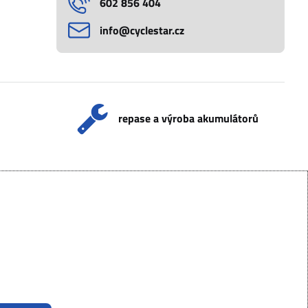
602 856 404
info​@cyclestar​.cz
repase a výroba akumulátorů