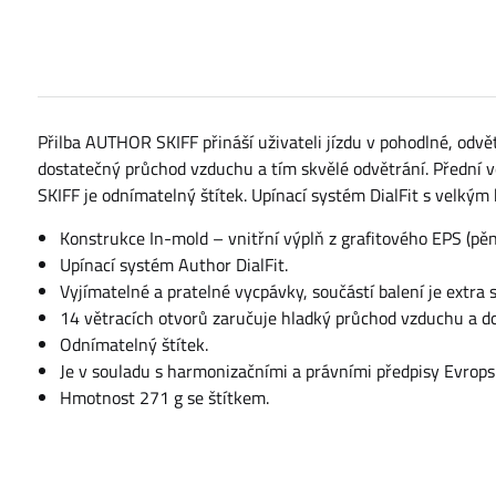
Přilba AUTHOR SKIFF přináší uživateli jízdu v pohodlné, odvět
dostatečný průchod vzduchu a tím skvělé odvětrání. Přední v
SKIFF je odnímatelný štítek. Upínací systém DialFit s velký
Konstrukce In-mold – vnitřní výplň z grafitového EPS (pě
Upínací systém Author DialFit.
Vyjímatelné a pratelné vycpávky, součástí balení je extr
14 větracích otvorů zaručuje hladký průchod vzduchu a do
Odnímatelný štítek.
Je v souladu s harmonizačními a právními předpisy Evrop
Hmotnost 271 g se štítkem.