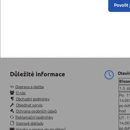
Povolit
Oteví
Důležité informace
Březen
Doprava a platba
1.3. a
O nás
Po : 1
Obchodní podmínky
14:00
Objednat servis
po do
hod
Ochrana osobních údajů
Reklamační podmínky
UT : 1
14:00
Vzorové doklady
po do
Výroba a repase akumulátorů