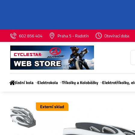
602 856 404
Praha 5 - Radotín
Otevírací doba
Jízdní kola
Elektrokola
Tříkolky a Koloběžky
Elektrotříkolky, e
Externí sklad