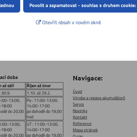
 jednou
Povolit a zapamatovat - souhlas s druhem cookie:
Otevřít obsah v novém okně
rací doba
Navigace:
 až září
Říjen až únor
Úvod
ž 30.9.
1.10. až 29.2.
Výroba a repase akumulátorů
1:00-13:00,
Po : 11:00-13:00,
Servis
-18:00
14:00-17:00
Novinky
hodě do 20,00
po dohodě do 19,00
hod
Kontakt
Reference
1:00-13:00,
UT : 11:00-13:00,
-18:00
14:00-17:00
Mapa stránek
hodě do 20,00
po dohodě do 19,00
O nás