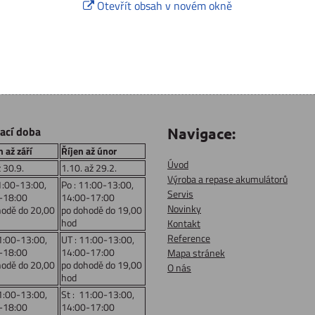
Otevřít obsah v novém okně
rací doba
Navigace:
 až září
Říjen až únor
Úvod
ž 30.9.
1.10. až 29.2.
Výroba a repase akumulátorů
1:00-13:00,
Po : 11:00-13:00,
Servis
-18:00
14:00-17:00
Novinky
hodě do 20,00
po dohodě do 19,00
hod
Kontakt
Reference
1:00-13:00,
UT : 11:00-13:00,
-18:00
14:00-17:00
Mapa stránek
hodě do 20,00
po dohodě do 19,00
O nás
hod
1:00-13:00,
St : 11:00-13:00,
-18:00
14:00-17:00