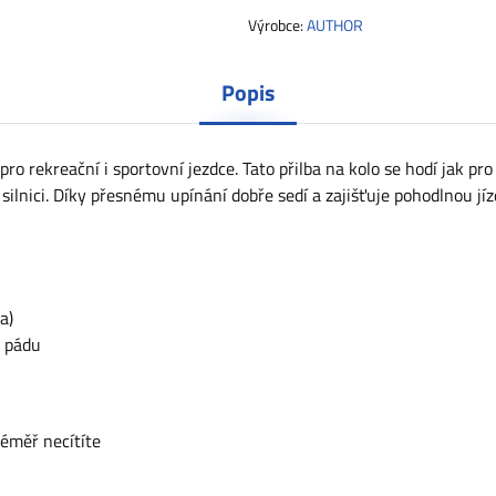
Výrobce:
AUTHOR
Popis
o rekreační i sportovní jezdce. Tato přilba na kolo se hodí jak pr
a silnici. Díky přesnému upínání dobře sedí a zajišťuje pohodlnou jíz
a)
i pádu
téměř necítíte