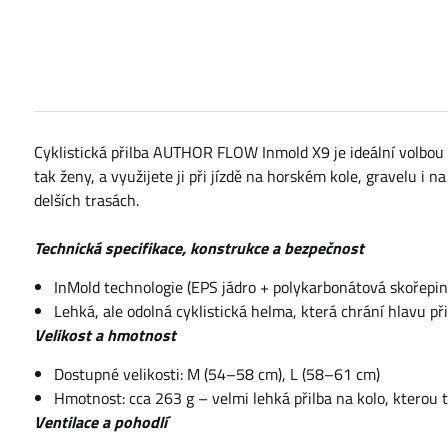
Cyklistická přilba AUTHOR FLOW Inmold X9 je ideální volbou pr
tak ženy, a využijete ji při jízdě na horském kole, gravelu i n
delších trasách.
Technická specifikace, konstrukce a bezpečnost
InMold technologie (EPS jádro + polykarbonátová skořepin
Lehká, ale odolná cyklistická helma, která chrání hlavu př
Velikost a hmotnost
Dostupné velikosti: M (54–58 cm), L (58–61 cm)
Hmotnost: cca 263 g – velmi lehká přilba na kolo, kterou 
Ventilace a pohodlí