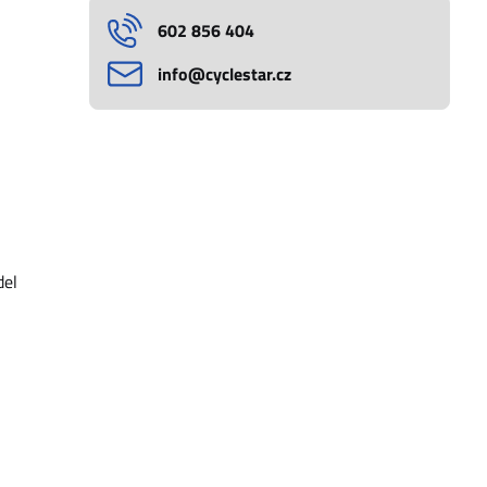
602 856 404
info​@cyclestar​.cz
del