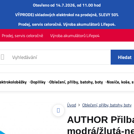
Otevřeno od 14.7.2026, od 11.00 hod
VÝPRODEJ skladových elektrokol na prodejně, SLEVY 50%
Prodej,
servis
celoročně.
Výroba akumulátorů Lifepo4
.
Prodej, servis celoročně
Výroba akumulátorů Lifepo4
Hledat
lektrokoloběžky
Doplňky
Oblečení, přilby, batohy, boty
Nosiče, koše, 
Úvod
Oblečení, přilby, batohy, boty
AUTHOR Přilba
modrá/žlutá-