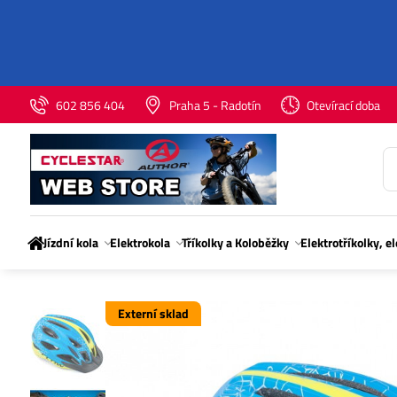
602 856 404
Praha 5 - Radotín
Otevírací doba
Jízdní kola
Elektrokola
Tříkolky a Koloběžky
Elektrotříkolky, e
Externí sklad