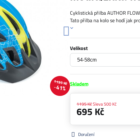
Cyklistická přilba AUTHOR FLOW I
Tato přilba na kolo se hodí jak pr
Velikost
1195 Kč
Skladem
41%
1195 Kč
Sleva
500 Kč
695 Kč
Doručení