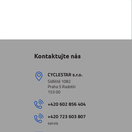
Kontaktujte nás
CYCLESTAR s​.r​.o​.
Sídliště 1082
Praha 5 Radotín
153 00
+420 602 856 404
+420 723 603 807
servis