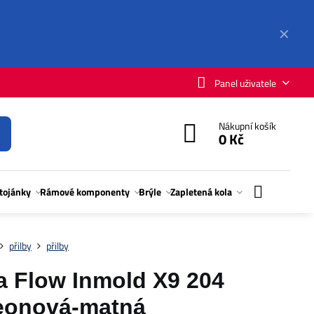
✕
Panel uživatele
Nákupní košík
0 Kč
stojánky
Rámové komponenty
Brýle
Zapletená kola
přilby
přilby
 Flow Inmold X9 204
neonová-matná