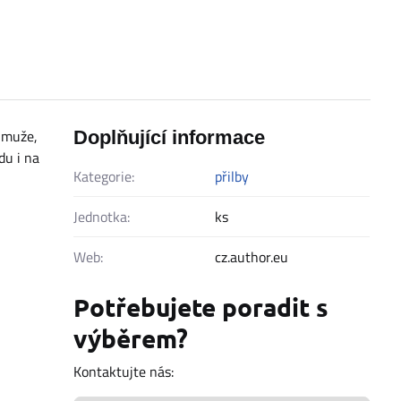
o muže,
Doplňující informace
du i na
Kategorie:
přilby
Jednotka:
ks
Web:
cz.author.eu
Potřebujete poradit s
výběrem?
Kontaktujte nás: