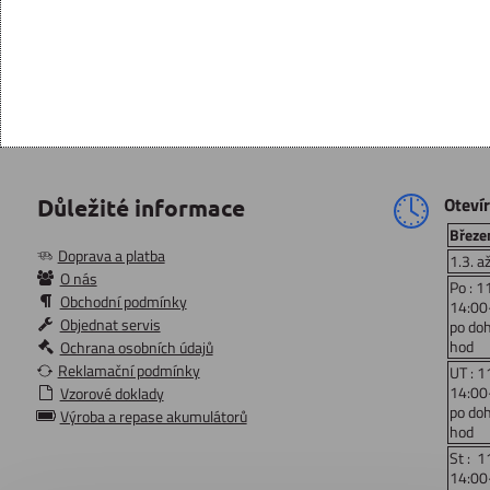
Oteví
Důležité informace
Březen
Doprava a platba
1.3. a
O nás
Po : 1
Obchodní podmínky
14:00
Objednat servis
po do
hod
Ochrana osobních údajů
Reklamační podmínky
UT : 1
14:00
Vzorové doklady
po do
Výroba a repase akumulátorů
hod
St : 1
14:00