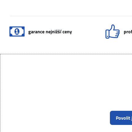
garance nejnižší ceny
prof
Povolit