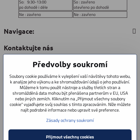
So: 9:30-13:00
So : zavřeno
po dohodě i déle
otevřeno po dohodě
Ne : zavřeno
Ne : zavřeno
Navigace:
Kontaktujte nás
Předvolby soukromí
CYCLESTAR s​.r​.o​.
Sídliště 1082
Soubory cookie používáme k vylepšení vaší návštěvy tohoto webu,
Praha 5 Radotín
k analýze jeho výkonu a ke shromažďování údajů o jeho používání.
153 00
Můžeme k tomu použít nástroje a služby třetích stran a
shromážděná data mohou být přenášena partnerům v EU, USA
+420 602 856 404
nebo jiných zemích. Kliknutím na „Přijmout všechny soubory
cookie“ vyjadřujete svůj souhlas s tímto zpracováním. Níže můžete
+420 723 603 807
najít podrobné informace nebo upravit své preference.
servis
Zásady ochrany soukromí
info​@cyclestar​.cz
Přijmout všechny cookies