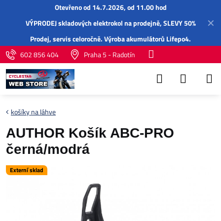
Otevřeno od 14.7.2026, od 11.00 hod
✕
VÝPRODEJ skladových elektrokol na prodejně, SLEVY 50%
Prodej,
servis
celoročně.
Výroba akumulátorů Lifepo4
.
602 856 404
Praha 5 - Radotín
košíky na láhve
AUTHOR Košík ABC-PRO
černá/modrá
Externí sklad