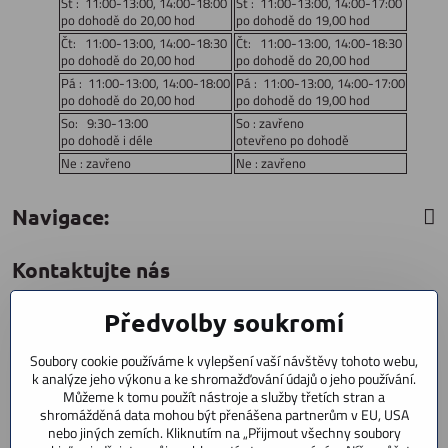
St : 11:00-13:00, 14:00-18:00
St : 11:00-13:00, 14:00-17:00
po dohodě do 20,00 hod
po dohodě do 19,00 hod
Čt: 11:00-13:00, 14:00-18:30
Čt: 11:00-13:00, 14:00-18:30
po dohodě do 20,00 hod
po dohodě do 20,00 hod
Pá : 11:00-13:00, 14:00-18:00
Pá : 11:00-13:00, 14:00-17:00
po dohodě do 20,00 hod
po dohodě do 19,00 hod
So: 9:30-13:00
So : zavřeno
po dohodě i déle
otevřeno po dohodě
Ne : zavřeno
Ne : zavřeno
Navigace:
Kontaktujte nás
Předvolby soukromí
CYCLESTAR s​.r​.o​.
Sídliště 1082
Soubory cookie používáme k vylepšení vaší návštěvy tohoto webu,
Praha 5 Radotín
k analýze jeho výkonu a ke shromažďování údajů o jeho používání.
153 00
Můžeme k tomu použít nástroje a služby třetích stran a
shromážděná data mohou být přenášena partnerům v EU, USA
+420 602 856 404
nebo jiných zemích. Kliknutím na „Přijmout všechny soubory