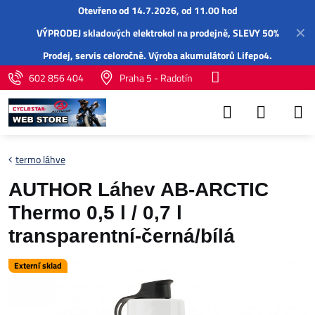
Otevřeno od 14.7.2026, od 11.00 hod
✕
VÝPRODEJ skladových elektrokol na prodejně, SLEVY 50%
Prodej,
servis
celoročně.
Výroba akumulátorů Lifepo4
.
602 856 404
Praha 5 - Radotín
termo láhve
AUTHOR Láhev AB-ARCTIC
Thermo 0,5 l / 0,7 l
transparentní-černá/bílá
Externí sklad