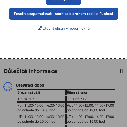
Povolit a zapamatovat - souhlas s druhem cookie: Funkční
Otevřít obsah v novém okně
Důležité informace
Otevírací doba
Březen až září
Říjen až únor
1.3. až 30.9.
1.10. až 29.2.
Po : 11:00-13:00, 14:00-18:00
Po : 11:00-13:00, 14:00-17:00
po dohodě do 20,00 hod
po dohodě do 19,00 hod
UT : 11:00-13:00, 14:00-18:00
UT : 11:00-13:00, 14:00-17:00
po dohodě do 20,00 hod
po dohodě do 19,00 hod