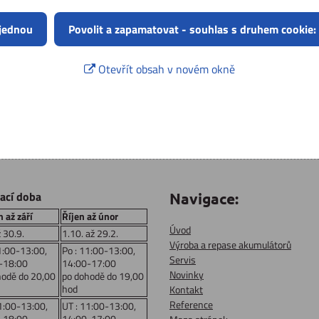
 jednou
Povolit a zapamatovat - souhlas s druhem cookie:
Otevřít obsah v novém okně
rací doba
Navigace:
 až září
Říjen až únor
Úvod
ž 30.9.
1.10. až 29.2.
Výroba a repase akumulátorů
1:00-13:00,
Po : 11:00-13:00,
Servis
-18:00
14:00-17:00
Novinky
hodě do 20,00
po dohodě do 19,00
hod
Kontakt
Reference
1:00-13:00,
UT : 11:00-13:00,
-18:00
14:00-17:00