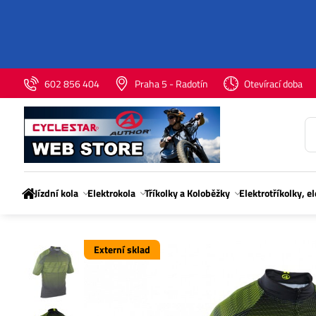
602 856 404
Praha 5 - Radotín
Otevírací doba
Jízdní kola
Elektrokola
Tříkolky a Koloběžky
Elektrotříkolky, e
Externí sklad