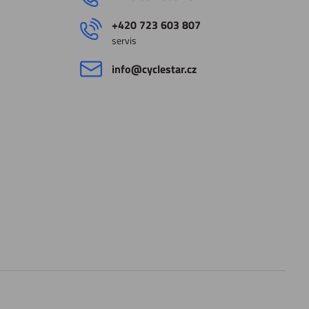
+420 723 603 807
servis
info​@cyclestar​.cz