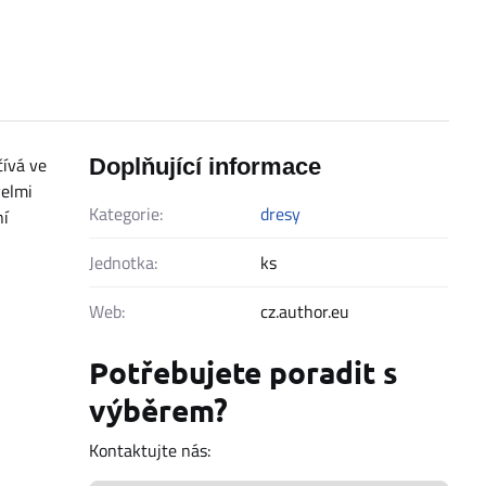
ívá ve
Doplňující informace
velmi
Kategorie:
dresy
ní
Jednotka:
ks
Web:
cz.author.eu
Potřebujete poradit s
výběrem?
Kontaktujte nás: