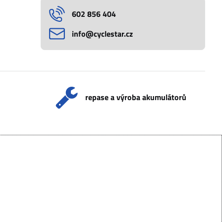
602 856 404
info​@cyclestar​.cz
repase a výroba akumulátorů