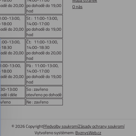
Mapa stránek
hodě do 20,00
po dohodě do 19,00
O nás
hod
1:00-13:00,
St : 11:00-13:00,
-18:00
14:00-17:00
hodě do 20,00
po dohodě do 19,00
hod
1:00-13:00,
Čt: 11:00-13:00,
-18:30
14:00-18:30
hodě do 20,00
po dohodě do 20,00
hod
11:00-13:00,
Pá : 11:00-13:00,
-18:00
14:00-17:00
hodě do 20,00
po dohodě do 19,00
hod
:30-13:00
So : zavřeno
odě i déle
otevřeno po dohodě
avřeno
Ne : zavřeno
©
2026
Copyright
Předvolby soukromí
Zásady ochrany soukromí
Vytvořeno systémem:
ByznysWeb.cz