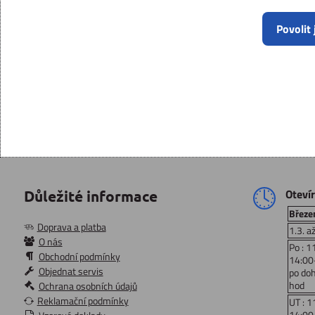
Povolit
Oteví
Důležité informace
Březen
Doprava a platba
1.3. a
O nás
Po : 1
Obchodní podmínky
14:00
Objednat servis
po do
hod
Ochrana osobních údajů
Reklamační podmínky
UT : 1
14:00