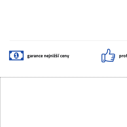
garance nejnižší ceny
prof