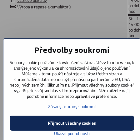
Vzorové doklady
po do
Výroba a repase akumulátorů
hod
St : 1
14:00
po do
hod
Čt: 1
Předvolby soukromí
14:00
po do
hod
Soubory cookie používáme k vylepšení vaší návštěvy tohoto webu, k
Pá : 
analýze jeho výkonu a ke shromažďování údajů o jeho používání.
14:00
Můžeme k tomu použít nástroje a služby třetích stran a
po do
shromážděná data mohou být přenášena partnerům v EU, USA
hod
nebo jiných zemích. Kliknutím na „Přijmout všechny soubory cookie“
vyjadřujete svůj souhlas s tímto zpracováním. Níže můžete najít
So: 9
podrobné informace nebo upravit své preference.
po doh
Ne : z
Zásady ochrany soukromí
Přijmout všechny cookies
Ukázat podrobnosti