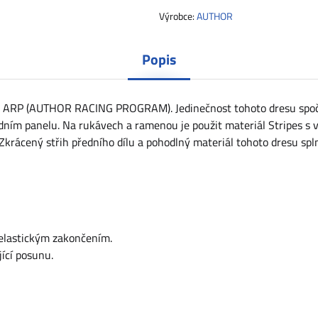
Výrobce:
AUTHOR
Popis
kce ARP (AUTHOR RACING PROGRAM). Jedinečnost tohoto dresu spoč
dním panelu. Na rukávech a ramenou je použit materiál Stripes s 
ácený střih předního dílu a pohodlný materiál tohoto dresu spl
elastickým zakončením.
ící posunu.