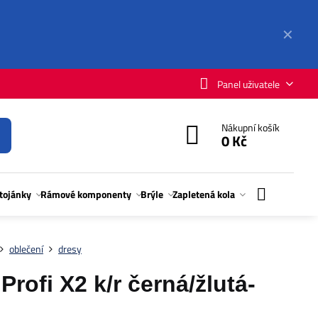
✕
Panel uživatele
Nákupní košík
0 Kč
stojánky
Rámové komponenty
Brýle
Zapletená kola
oblečení
dresy
ofi X2 k/r černá/žlutá-