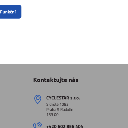
 Funkční
Kontaktujte nás
CYCLESTAR s​.r​.o​.
Sídliště 1082
Praha 5 Radotín
153 00
+420 602 856 404