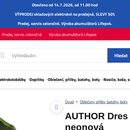
Otevřeno od 14.7.2026, od 11.00 hod
VÝPRODEJ skladových elektrokol na prodejně, SLEVY 50%
Prodej,
servis
celoročně.
Výroba akumulátorů Lifepo4
.
Prodej, servis celoročně
Výroba akumulátorů Lifepo4
Hledat
lektrokoloběžky
Doplňky
Oblečení, přilby, batohy, boty
Nosiče, koše, 
Úvod
Oblečení, přilby, batohy, boty
AUTHOR Dres Pr
neonová