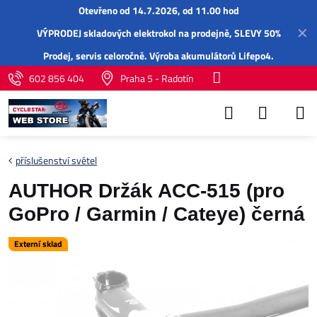
Otevřeno od 14.7.2026, od 11.00 hod
✕
VÝPRODEJ skladových elektrokol na prodejně, SLEVY 50%
Prodej,
servis
celoročně.
Výroba akumulátorů Lifepo4
.
602 856 404
Praha 5 - Radotín
příslušenství světel
AUTHOR Držák ACC-515 (pro
GoPro / Garmin / Cateye) černá
Externí sklad