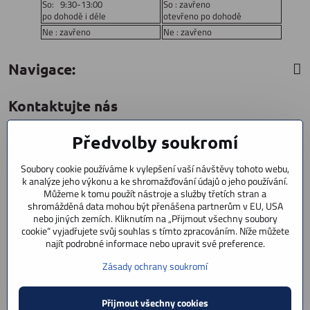
So: 9:30-13:00
So : zavřeno
po dohodě i déle
otevřeno po dohodě
Ne : zavřeno
Ne : zavřeno
Navigace:
Kontaktujte nás
Předvolby soukromí
CYCLESTAR s​.r​.o​.
Sídliště 1082
Soubory cookie používáme k vylepšení vaší návštěvy tohoto webu,
Praha 5 Radotín
k analýze jeho výkonu a ke shromažďování údajů o jeho používání.
153 00
Můžeme k tomu použít nástroje a služby třetích stran a
shromážděná data mohou být přenášena partnerům v EU, USA
+420 602 856 404
nebo jiných zemích. Kliknutím na „Přijmout všechny soubory
cookie“ vyjadřujete svůj souhlas s tímto zpracováním. Níže můžete
+420 723 603 807
najít podrobné informace nebo upravit své preference.
servis
Zásady ochrany soukromí
info​@cyclestar​.cz
Přijmout všechny cookies