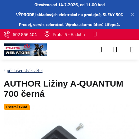
Otevřeno od 14.7.2026, od 11.00 hod
✕
VÝPRODEJ skladových elektrokol na prodejně, SLEVY 50%
Prodej,
servis
celoročně.
Výroba akumulátorů Lifepo4
.
602 856 404
Praha 5 - Radotín
příslušenství světel
AUTHOR Ližiny A-QUANTUM
700 černá
Externí sklad