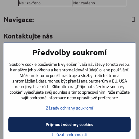
Ne : zavřeno
Ne : zavřeno
Navigace:
Kontaktujte nás
Předvolby soukromí
CYCLESTAR s​.r​.o​.
Sídliště 1082
Soubory cookie používáme k vylepšení vaší návštěvy tohoto webu,
Praha 5 Radotín
k analýze jeho výkonu a ke shromažďování údajů o jeho používání.
153 00
Můžeme k tomu použít nástroje a služby třetích stran a
shromážděná data mohou být přenášena partnerům v EU, USA
+420 602 856 404
nebo jiných zemích. Kliknutím na „Přijmout všechny soubory
cookie“ vyjadřujete svůj souhlas s tímto zpracováním. Níže můžete
+420 723 603 807
najít podrobné informace nebo upravit své preference.
servis
Zásady ochrany soukromí
info​@cyclestar​.cz
Přijmout všechny cookies
©
2026
Copyright
Předvolby soukromí
Zásady ochrany soukromí
Ukázat podrobnosti
Vytvořeno systémem:
ByznysWeb.cz