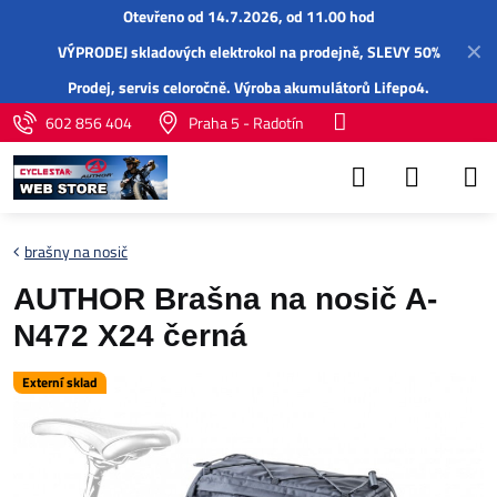
Otevřeno od 14.7.2026, od 11.00 hod
✕
VÝPRODEJ skladových elektrokol na prodejně, SLEVY 50%
Prodej,
servis
celoročně.
Výroba akumulátorů Lifepo4
.
602 856 404
Praha 5 - Radotín
brašny na nosič
AUTHOR Brašna na nosič A-
N472 X24 černá
Externí sklad