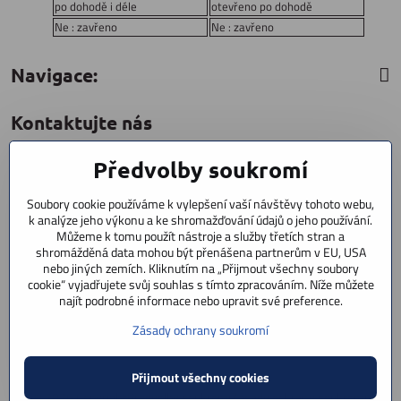
po dohodě i déle
otevřeno po dohodě
Ne : zavřeno
Ne : zavřeno
Navigace:
Kontaktujte nás
Předvolby soukromí
CYCLESTAR s​.r​.o​.
Sídliště 1082
Soubory cookie používáme k vylepšení vaší návštěvy tohoto webu,
Praha 5 Radotín
k analýze jeho výkonu a ke shromažďování údajů o jeho používání.
153 00
Můžeme k tomu použít nástroje a služby třetích stran a
shromážděná data mohou být přenášena partnerům v EU, USA
+420 602 856 404
nebo jiných zemích. Kliknutím na „Přijmout všechny soubory
cookie“ vyjadřujete svůj souhlas s tímto zpracováním. Níže můžete
+420 723 603 807
najít podrobné informace nebo upravit své preference.
servis
Zásady ochrany soukromí
info​@cyclestar​.cz
Přijmout všechny cookies
©
2026
Copyright
Předvolby soukromí
Zásady ochrany soukromí