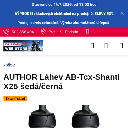
Otevřeno od 14.7.2026, od 11.00 hod
✕
VÝPRODEJ skladových elektrokol na prodejně, SLEVY 50%
Prodej,
servis
celoročně.
Výroba akumulátorů Lifepo4
.
602 856 404
Praha 5 - Radotín
láhve
AUTHOR Láhev AB-Tcx-Shanti
X25 šedá/černá
Externí sklad