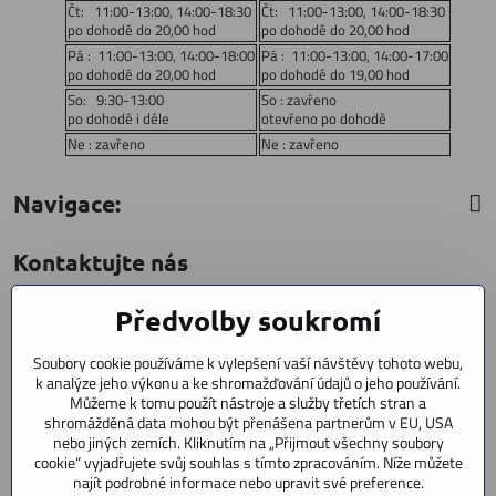
Čt: 11:00-13:00, 14:00-18:30
Čt: 11:00-13:00, 14:00-18:30
po dohodě do 20,00 hod
po dohodě do 20,00 hod
Pá : 11:00-13:00, 14:00-18:00
Pá : 11:00-13:00, 14:00-17:00
po dohodě do 20,00 hod
po dohodě do 19,00 hod
So: 9:30-13:00
So : zavřeno
po dohodě i déle
otevřeno po dohodě
Ne : zavřeno
Ne : zavřeno
Navigace:
Kontaktujte nás
Předvolby soukromí
CYCLESTAR s​.r​.o​.
Sídliště 1082
Soubory cookie používáme k vylepšení vaší návštěvy tohoto webu,
Praha 5 Radotín
k analýze jeho výkonu a ke shromažďování údajů o jeho používání.
153 00
Můžeme k tomu použít nástroje a služby třetích stran a
shromážděná data mohou být přenášena partnerům v EU, USA
+420 602 856 404
nebo jiných zemích. Kliknutím na „Přijmout všechny soubory
cookie“ vyjadřujete svůj souhlas s tímto zpracováním. Níže můžete
+420 723 603 807
najít podrobné informace nebo upravit své preference.
servis