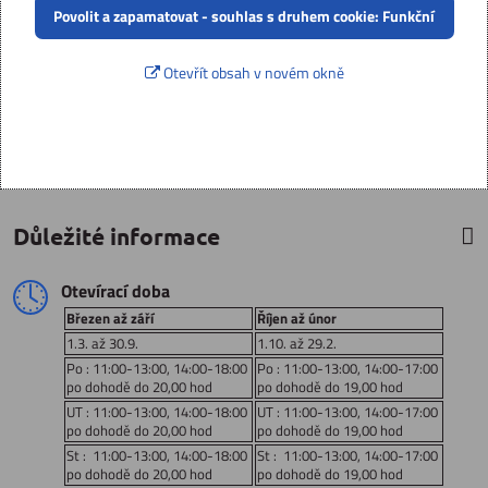
Povolit a zapamatovat - souhlas s druhem cookie: Funkční
Otevřít obsah v novém okně
Důležité informace
Otevírací doba
Březen až září
Říjen až únor
1.3. až 30.9.
1.10. až 29.2.
Po : 11:00-13:00, 14:00-18:00
Po : 11:00-13:00, 14:00-17:00
po dohodě do 20,00 hod
po dohodě do 19,00 hod
UT : 11:00-13:00, 14:00-18:00
UT : 11:00-13:00, 14:00-17:00
po dohodě do 20,00 hod
po dohodě do 19,00 hod
St : 11:00-13:00, 14:00-18:00
St : 11:00-13:00, 14:00-17:00
po dohodě do 20,00 hod
po dohodě do 19,00 hod