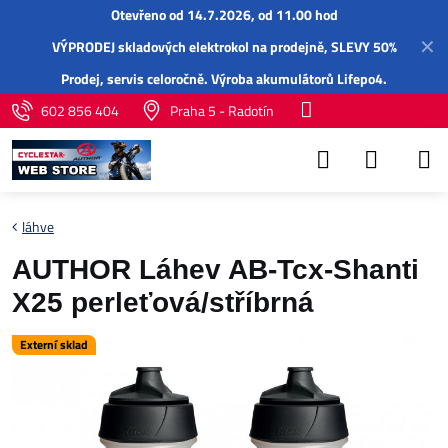
Otevřeno od 14.7.2026, od 11.00 hod
✕
VÝPRODEJ skladových elektrokol na prodejně, SLEVY 50%
Prodej,
servis
celoročně.
Výroba akumulátorů Lifepo4
.
602 856 404
Praha 5 - Radotín
láhve
AUTHOR Láhev AB-Tcx-Shanti
X25 perleťová/stříbrná
Externí sklad