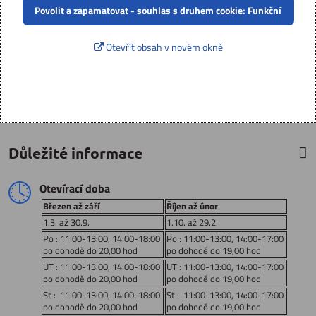
Povolit a zapamatovat - souhlas s druhem cookie: Funkční
Otevřít obsah v novém okně
Důležité informace
Otevírací doba
Březen až září
Říjen až únor
1.3. až 30.9.
1.10. až 29.2.
Po : 11:00-13:00, 14:00-18:00
Po : 11:00-13:00, 14:00-17:00
po dohodě do 20,00 hod
po dohodě do 19,00 hod
UT : 11:00-13:00, 14:00-18:00
UT : 11:00-13:00, 14:00-17:00
po dohodě do 20,00 hod
po dohodě do 19,00 hod
St : 11:00-13:00, 14:00-18:00
St : 11:00-13:00, 14:00-17:00
po dohodě do 20,00 hod
po dohodě do 19,00 hod