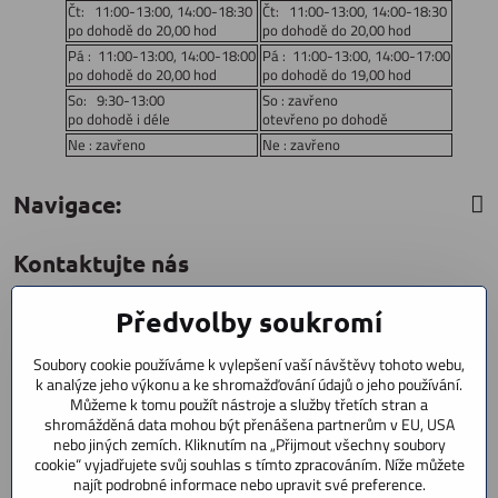
Čt: 11:00-13:00, 14:00-18:30
Čt: 11:00-13:00, 14:00-18:30
po dohodě do 20,00 hod
po dohodě do 20,00 hod
Pá : 11:00-13:00, 14:00-18:00
Pá : 11:00-13:00, 14:00-17:00
po dohodě do 20,00 hod
po dohodě do 19,00 hod
So: 9:30-13:00
So : zavřeno
po dohodě i déle
otevřeno po dohodě
Ne : zavřeno
Ne : zavřeno
Navigace:
Kontaktujte nás
Předvolby soukromí
CYCLESTAR s​.r​.o​.
Sídliště 1082
Soubory cookie používáme k vylepšení vaší návštěvy tohoto webu,
Praha 5 Radotín
k analýze jeho výkonu a ke shromažďování údajů o jeho používání.
153 00
Můžeme k tomu použít nástroje a služby třetích stran a
shromážděná data mohou být přenášena partnerům v EU, USA
+420 602 856 404
nebo jiných zemích. Kliknutím na „Přijmout všechny soubory
cookie“ vyjadřujete svůj souhlas s tímto zpracováním. Níže můžete
+420 723 603 807
najít podrobné informace nebo upravit své preference.
servis