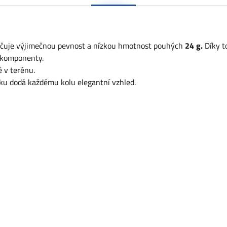
ručuje výjimečnou pevnost a nízkou hmotnost pouhých
24 g.
Díky t
ké komponenty.
ě v terénu.
íku dodá každému kolu elegantní vzhled.