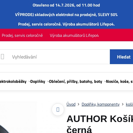
Otevřeno od 14.7.2026, od 11.00 hod
VÝPRODEJ skladových elektrokol na prodejně, SLEVY 50%
Prodej,
servis
celoročně.
Výroba akumulátorů Lifepo4
.
Prodej, servis celoročně
Výroba akumulátorů Lifepo4
Hledat
lektrokoloběžky
Doplňky
Oblečení, přilby, batohy, boty
Nosiče, koše, 
Úvod
Doplňky, komponenty
koší
AUTHOR Košík
černá