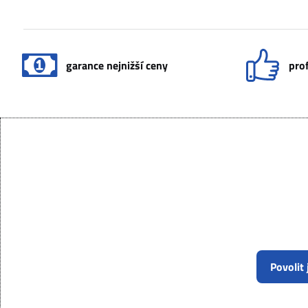
garance nejnižší ceny
prof
Povolit