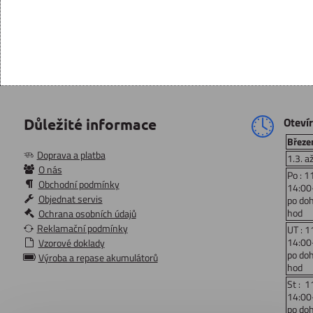
Oteví
Důležité informace
Březen
Doprava a platba
1.3. a
O nás
Po : 1
Obchodní podmínky
14:00
Objednat servis
po do
hod
Ochrana osobních údajů
Reklamační podmínky
UT : 1
14:00
Vzorové doklady
po do
Výroba a repase akumulátorů
hod
St : 1
14:00
po do