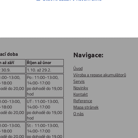
rací doba
Navigace:
 až září
Říjen až únor
Úvod
ž 30.9.
1.10. až 29.2.
Výroba a repase akumulátorů
1:00-13:00,
Po : 11:00-13:00,
Servis
-18:00
14:00-17:00
Novinky
hodě do 20,00
po dohodě do 19,00
hod
Kontakt
Reference
1:00-13:00,
UT : 11:00-13:00,
-18:00
14:00-17:00
Mapa stránek
hodě do 20,00
po dohodě do 19,00
O nás
hod
1:00-13:00,
St : 11:00-13:00,
-18:00
14:00-17:00
hodě do 20,00
po dohodě do 19,00