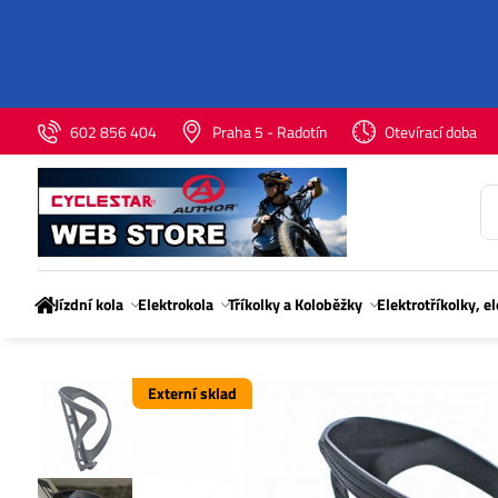
602 856 404
Praha 5 - Radotín
Otevírací doba
Jízdní kola
Elektrokola
Tříkolky a Koloběžky
Elektrotříkolky, e
Externí sklad