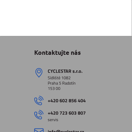
Kontaktujte nás
CYCLESTAR s​.r​.o​.
Sídliště 1082
Praha 5 Radotín
153 00
+420 602 856 404
+420 723 603 807
servis
info​@cyclestar​.cz