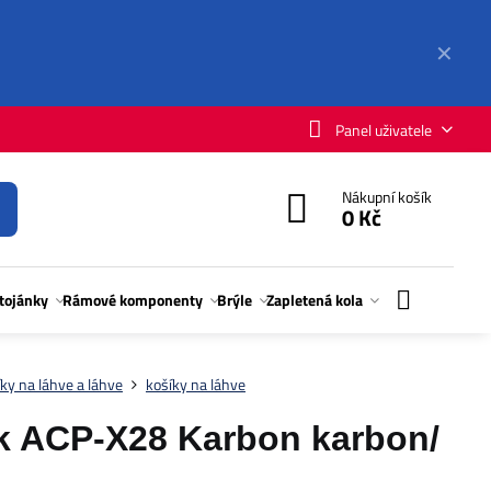
✕
Panel uživatele
Nákupní košík
0 Kč
stojánky
Rámové komponenty
Brýle
Zapletená kola
ky na láhve a láhve
košíky na láhve
 ACP-X28 Karbon karbon/