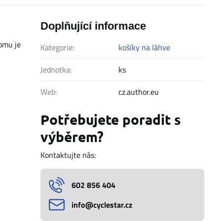
Doplňující informace
omu je
Kategorie:
košíky na láhve
Jednotka:
ks
Web:
cz.author.eu
Potřebujete poradit s
výběrem?
Kontaktujte nás:
602 856 404
info​@cyclestar​.cz