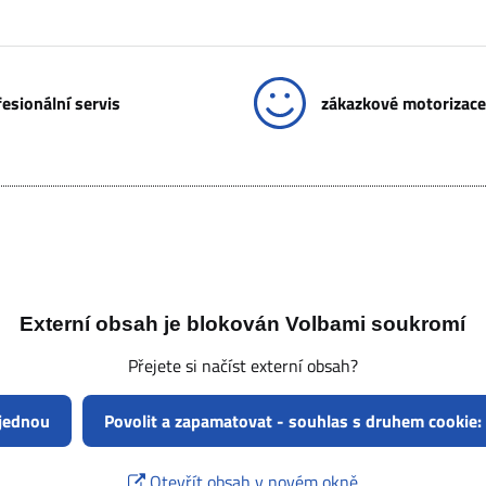
esionální servis
zákazkové motorizace
Externí obsah je blokován Volbami soukromí
Přejete si načíst externí obsah?
 jednou
Povolit a zapamatovat - souhlas s druhem cookie:
Otevřít obsah v novém okně