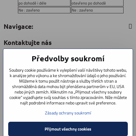
po dohodě i déle
otevřeno po dohodě
Ne : zavřeno
Ne : zavřeno
Navigace:
Kontaktujte nás
Předvolby soukromí
CYCLESTAR s​.r​.o​.
Sídliště 1082
Soubory cookie používáme k vylepšení vaší návštěvy tohoto webu,
Praha 5 Radotín
k analýze jeho výkonu a ke shromažďování údajů o jeho používání.
153 00
Můžeme k tomu použít nástroje a služby třetích stran a
shromážděná data mohou být přenášena partnerům v EU, USA
+420 602 856 404
nebo jiných zemích. Kliknutím na „Přijmout všechny soubory
cookie“ vyjadřujete svůj souhlas s tímto zpracováním. Níže můžete
+420 723 603 807
najít podrobné informace nebo upravit své preference.
servis
Zásady ochrany soukromí
info​@cyclestar​.cz
Přijmout všechny cookies
©
2026
Copyright
Předvolby soukromí
Zásady ochrany soukromí