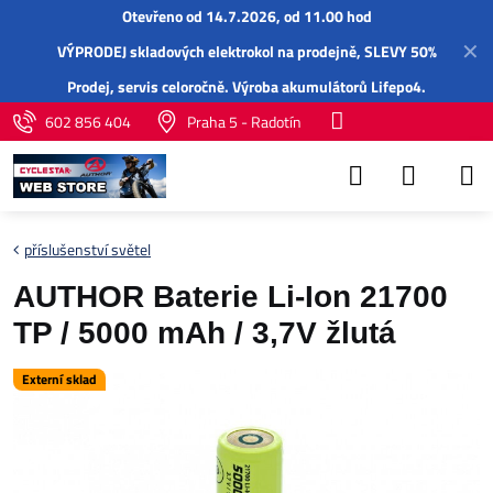
Otevřeno od 14.7.2026, od 11.00 hod
✕
VÝPRODEJ skladových elektrokol na prodejně, SLEVY 50%
Prodej,
servis
celoročně.
Výroba akumulátorů Lifepo4
.
602 856 404
Praha 5 - Radotín
příslušenství světel
AUTHOR Baterie Li-Ion 21700
TP / 5000 mAh / 3,7V žlutá
Externí sklad