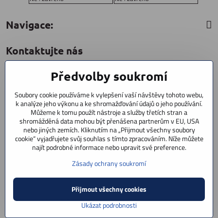
Navigace:
Kontaktujte nás
Předvolby soukromí
CYCLESTAR s​.r​.o​.
Sídliště 1082
Soubory cookie používáme k vylepšení vaší návštěvy tohoto webu,
Praha 5 Radotín
k analýze jeho výkonu a ke shromažďování údajů o jeho používání.
153 00
Můžeme k tomu použít nástroje a služby třetích stran a
shromážděná data mohou být přenášena partnerům v EU, USA
+420 602 856 404
nebo jiných zemích. Kliknutím na „Přijmout všechny soubory
cookie“ vyjadřujete svůj souhlas s tímto zpracováním. Níže můžete
+420 723 603 807
najít podrobné informace nebo upravit své preference.
servis
Zásady ochrany soukromí
info​@cyclestar​.cz
Přijmout všechny cookies
©
2026
Copyright
Předvolby soukromí
Zásady ochrany soukromí
Ukázat podrobnosti
Vytvořeno systémem:
ByznysWeb.cz