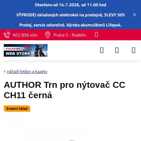
Otevřeno od 14.7.2026, od 11.00 hod
✕
VÝPRODEJ skladových elektrokol na prodejně, SLEVY 50%
Prodej,
servis
celoročně.
Výroba akumulátorů Lifepo4
.
602 856 404
Praha 5 - Radotín
nářadí řetězy a kazety
AUTHOR Trn pro nýtovač CC
CH11 černá
Externí sklad