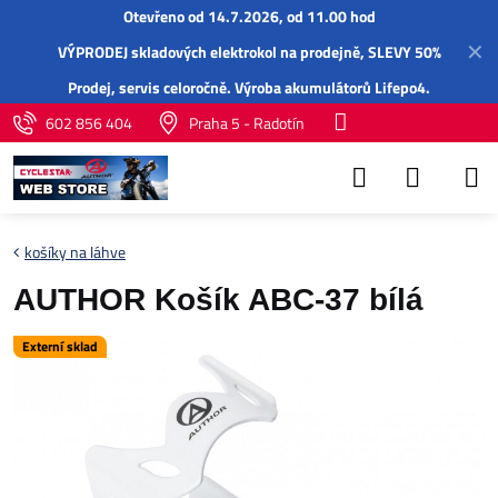
Otevřeno od 14.7.2026, od 11.00 hod
✕
VÝPRODEJ skladových elektrokol na prodejně, SLEVY 50%
Prodej,
servis
celoročně.
Výroba akumulátorů Lifepo4
.
602 856 404
Praha 5 - Radotín
košíky na láhve
AUTHOR Košík ABC-37 bílá
Externí sklad